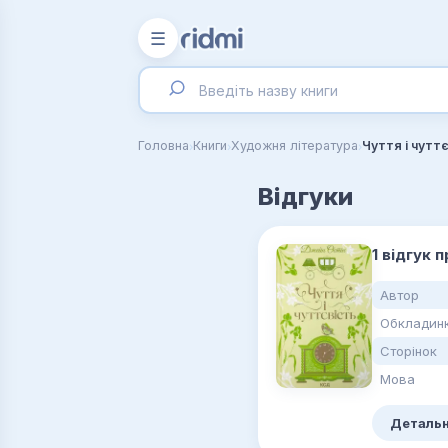
☰
›
›
›
Головна
Книги
Художня література
Чуття і чутт
Відгуки
1 відгук 
Автор
Обкладин
Сторінок
Мова
Детальн