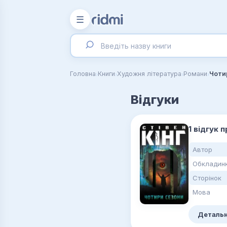
☰
›
›
›
›
Головна
Книги
Художня література
Романи
Чоти
Відгуки
1 відгук 
Автор
Обкладин
Сторінок
Мова
Детальн