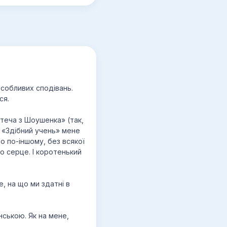
 особливих сподівань.
ся.
 втеча з Шоушенка» (так,
. «Здібний учень» мене
о по-іншому, без всякої
ло серце. І коротенький
, на що ми здатні в
нською. Як на мене,