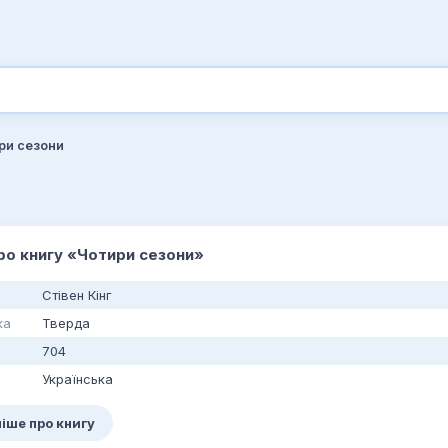
ри сезони
про книгу «Чотири сезони»
Стівен Кінг
ка
Тверда
704
Українська
іше про книгу