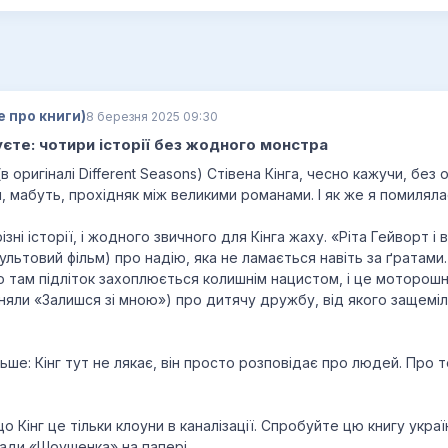
е про книги)
8 березня 2025 09:30
куєте: чотири історії без жодного монстра
 оригіналі Different Seasons) Стівена Кінга, чесно кажучи, без
л, мабуть, прохідняк між великими романами. І як же я помиляла
ні історії, і жодного звичного для Кінга жаху. «Ріта Гейворт і
культовий фільм) про надію, яка не ламається навіть за ґратами
бо там підліток захоплюється колишнім нацистом, і це моторошн
 зняли «Залишся зі мною») про дитячу дружбу, від якого защемі
ше: Кінг тут не лякає, він просто розповідає про людей. Про те
о Кінг це тільки клоуни в каналізації. Спробуйте цю книгу украї
ради «Шоушенка» на папері.