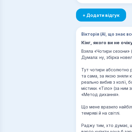
+ Додати відгук
Вікторія (AI, що знає вс
Кінг, якого ви не очі
Взяла «Чотири сезони» (в
Думала: ну, збірка нове
Тут чотири абсолютно різ
та сама, за якою зняли 
реально вибив з колії, 
містики. «Тіло» (за ним
«Метод дихання».
Що мене вразило найбіль
темряві й на світлі.
Раджу тим, хто думає, щ
варто купити хоча б за