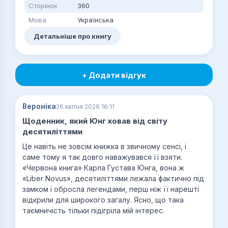
Сторінок
360
Мова
Українська
Детальніше про книгу
+ Додати відгук
Вероніка
26 квітня 2026 16:11
Щоденник, який Юнг ховав від світу
десятиліттями
Це навіть не зовсім книжка в звичному сенсі, і
саме тому я так довго наважувався її взяти.
«Червона книга» Карла Густава Юнга, вона ж
«Liber Novus», десятиліттями лежала фактично під
замком і обросла легендами, перш ніж її нарешті
відкрили для широкого загалу. Ясно, що така
таємничість тільки підігріла мій інтерес.