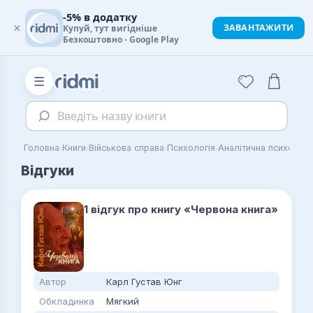
-5% в додатку
×
ЗАВАНТАЖИТИ
Купуй, тут вигідніше
Безкоштовно - Google Play
☰
Введіть назву книги
›
›
›
›
Головна
Книги
Військова справа
Психологія
Аналітична психологі
Відгуки
1 відгук про книгу «Червона книга»
Автор
Карл Густав Юнг
Обкладинка
Мягкий