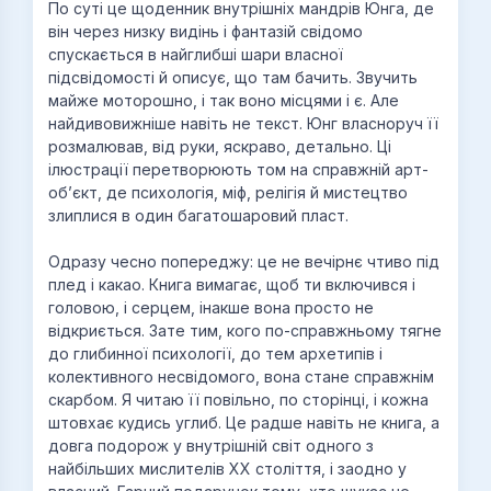
По суті це щоденник внутрішніх мандрів Юнга, де
він через низку видінь і фантазій свідомо
спускається в найглибші шари власної
підсвідомості й описує, що там бачить. Звучить
майже моторошно, і так воно місцями і є. Але
найдивовижніше навіть не текст. Юнг власноруч її
розмалював, від руки, яскраво, детально. Ці
ілюстрації перетворюють том на справжній арт-
обʼєкт, де психологія, міф, релігія й мистецтво
злиплися в один багатошаровий пласт.
Одразу чесно попереджу: це не вечірнє чтиво під
плед і какао. Книга вимагає, щоб ти включився і
головою, і серцем, інакше вона просто не
відкриється. Зате тим, кого по-справжньому тягне
до глибинної психології, до тем архетипів і
колективного несвідомого, вона стане справжнім
скарбом. Я читаю її повільно, по сторінці, і кожна
штовхає кудись углиб. Це радше навіть не книга, а
довга подорож у внутрішній світ одного з
найбільших мислителів ХХ століття, і заодно у