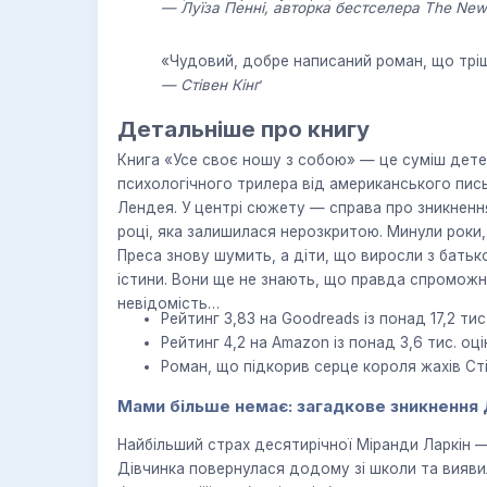
— Луїза Пенні, авторка бестселера The New
«Чудовий, добре написаний роман, що трі
— Стівен Кінґ
Детальніше про книгу
Книга «Усе своє ношу з собою» — це суміш дете
психологічного трилера від американського пис
Лендея. У центрі сюжету — справа про зникнення
році, яка залишилася нерозкритою. Минули роки,
Преса знову шумить, а діти, що виросли з бат
істини. Вони ще не знають, що правда спроможн
невідомість…
Рейтинг 3,83 на Goodreads із понад 17,2 тис.
Рейтинг 4,2 на Amazon із понад 3,6 тис. оці
Роман, що підкорив серце короля жахів Сті
Мами більше немає: загадкове зникнення
Найбільший страх десятирічної Міранди Ларкін 
Дівчинка повернулася додому зі школи та вияви