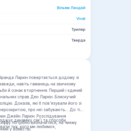
Вільям Лендей
Vivat
Трилер
Тверда
Міранда Ларкін повертається додому зі
 завжди, навіть гаманець на звичному
тьби й ознак вторгнення. Перший і єдиний
інальних справ Ден Ларкін. Блискучий
ліцію. Доказів, які б пов’язували його зі
нерозкритою, про неї забувають… До тієї
анки Джейн Ларкін. Розслідування
іджує динаміку сім’ї та способи,
Джеффу потрібно визначитися, на чиєму
вати тих, кого ми любимо»,
нний у вбивстві.