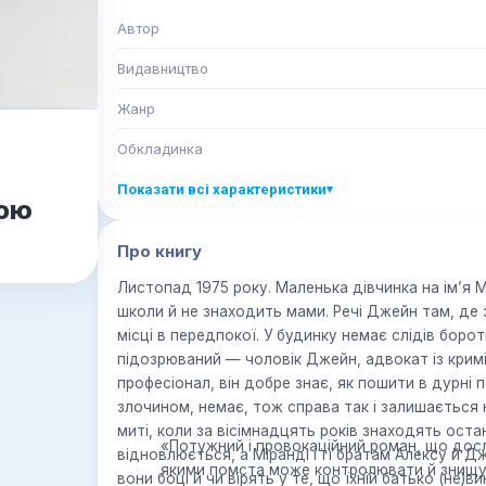
Автор
Видавництво
Жанр
Обкладинка
Показати всі характеристики
▾
бою
Про книгу
Листопад 1975 року. Маленька дівчинка на ім’я 
школи й не знаходить мами. Речі Джейн там, де
місці в передпокої. У будинку немає слідів боро
підозрюваний — чоловік Джейн, адвокат із крим
професіонал, він добре знає, як пошити в дурні по
злочином, немає, тож справа так і залишається 
миті, коли за вісімнадцять років знаходять ост
«Потужний і провокаційний роман, що досл
відновлюється, а Міранді і її братам Алексу й 
якими помста може контролювати й знищу
вони боці й чи вірять у те, що їхній батько (не)ви