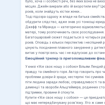
було, хоча її особисті речі, без яких вона не ви
місцях. Джейн викрали або їй вкоротили віку? 
років, коли знайдуть кістки жінки…
Тоді підозра одразу ж впаде на батька сімейства,
обдурити слідство, адже знав усі тонкощі юриди
Джефф та Міранда — категорично відмовляються 
матері, тому розпочинають своє розслідування.
Багатошаровий сюжет подається із чотирьох рак
років. Оповідь з кількох перспектив і неспішний
цінують поєднання плавного занурення у детект
витає у повітрі весь час і не відпускає до останн
Емоційний трилер із приголомшливим фін
У книзі «Усе своє ношу з собою» Вільям Лендей 
правду та сімейного горя. Автор говорить про ч
проблеми довіри й зради, нестерпні тіні сумніві
піти людина заради любові, справедливості та в
деменції та хвороби Альцгеймера, родинних стосун
підтримки, провини й спокути.
Купити «Усе своє ношу з собою» — це приєднати
що має непередбачувану розв'язку. Хто ж саме 