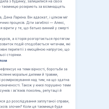
ходила з будинку, залишилися на своїх
Цю таємницю розкриють за вісімнадцять
 Дена Ларкіна. Він адвокат, і цілком міг
чних процесів. Діти загиблої — Алекс,
вірити у те, що батько винний у смерті
урсів, а історія розгортається протягом
 розвиток подій сподобається читачам, які
ивні перипетії з емоційною напругою, що
ьої сторінки.
алом
рефлексує на теми вірності, боротьби за
исленні моральні дилеми й травми,
в і розмірковування над тим, на що здатна
изначеності. Також у книзі порушено теми
ків і зв'язків поколінь, репутації й
ся до розслідування заплутаної справи,
скоїв злочин? Коли ця таємниця буде