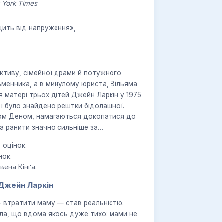
 York Times
щить від напруження»,
ктиву, сімейної драми й потужного
ьменника, а в минулому юриста, Вільяма
 матері трьох дітей Джейн Ларкін у 1975
 і було знайдено рештки бідолашної.
ьком Деном, намагаються докопатися до
а ранити значно сильніше за
 оцінок.
нок.
вена Кінґа.
 Джейн Ларкін
— втратити маму — став реальністю.
ла, що вдома якось дуже тихо: мами не