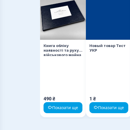
Книга обліку
Новый товар Тест
наявності та руху
УКР
військового майна
(служба
забезпечення),
додаток 46
(додаток 47)
490
₴
1
₴
Показати ще
Показати ще