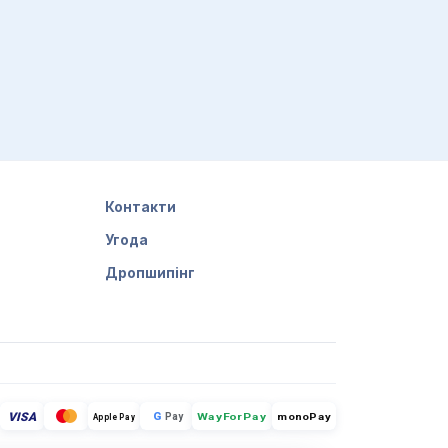
Контакти
Угода
Дропшипінг
VISA
G
Pay
monoPay
Apple Pay
WayForPay