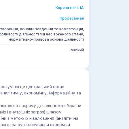
Коропатнік І. М.
Професіонал
створення, основні завдання та компетенція,
обливості діяльності під час воєнного стану,
нормативно-правова основа діяльності
Мягкий
 розумінні це центральний орган
аналітичну, економічну, інформаційну та
зпекового напряму для економіки України
іх і внутрішніх загроз) шляхом:
аїни з метою їх нівелювання (аналітична
гають на функціонування економіки