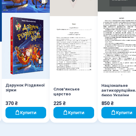
Дарунок Різдвяної
Національне
Слов'янське
зірки
антикорупційне
царство
бюро України
(НАБУ)
370
₴
225
₴
850
₴
Купити
Купити
Купити