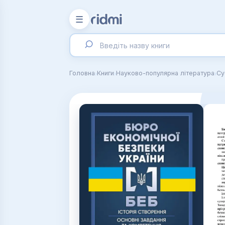
☰
›
›
›
Головна
Книги
Науково-популярна література
Су