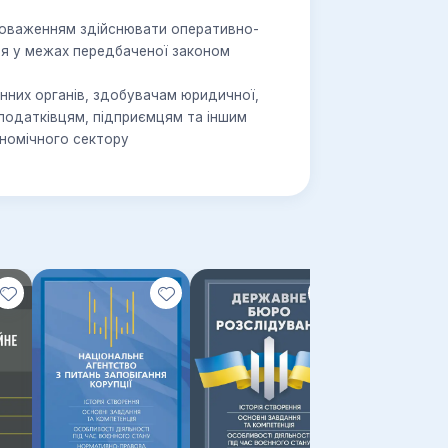
вноваженням здійснювати оперативно-
ня у межах передбаченої законом
нних органів, здобувачам юридичної,
 податківцям, підприємцям та іншим
ономічного сектору