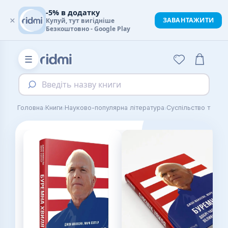
-5% в додатку
×
ЗАВАНТАЖИТИ
Купуй, тут вигідніше
Безкоштовно - Google Play
☰
Введіть назву книги
›
›
›
Головна
Книги
Науково-популярна література
Суспільство та де