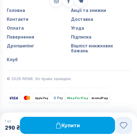
Головна
Акції та знижки
Контакти
Доставка
Оплата
Угода
Повернення
Підписка
Дропшипінг
Вішліст книжкових
бажань
Клуб
© 2026 RIDMI. Усі права захищені.
VISA
G
Pay
monoPay
Apple Pay
WayForPay
1
шт.
Купити
290 ₴