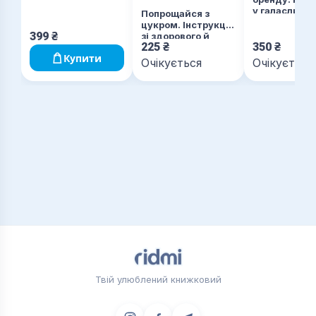
у галасливо
Попрощайся з
світі
цукром. Інструкція
399
₴
зі здорового й
225
₴
350
₴
щасливого життя
Купити
Очікується
Очікується
Твій улюблений книжковий