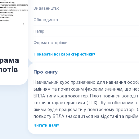
Видавництво
Обкладинка
Папір
Формат сторінки
Показати всі характеристики
▾
грама
лотів
Про книгу
Навчальний курс призначено для навчання особи
вмінням та початковим фаховим знанням, що не
БПЛА типу квадрокоптер. Пілот повинен володіт
технічні характеристики (ТТХ) і бути обізнаним 
якими буде працювати у повітряному просторі. С
польоту БПЛА знаходиться на відстані та прийм
поточних обставин та наявних у нього даних.
Читати далі
▾