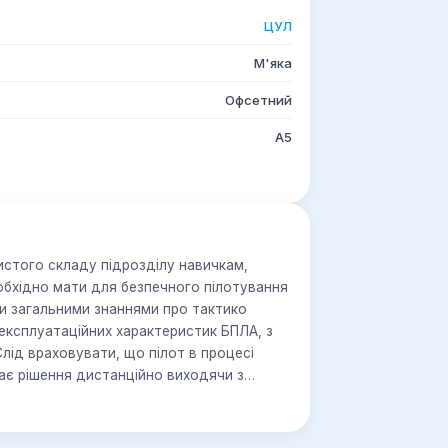
ЦУЛ
М'яка
Офсетний
А5
стого складу підрозділу навичкам,
обхідно мати для безпечного пілотування
и загальними знаннями про тактико
в експлуатаційних характеристик БПЛА, з
лід враховувати, що пілот в процесі
ає рішення дистанційно виходячи з