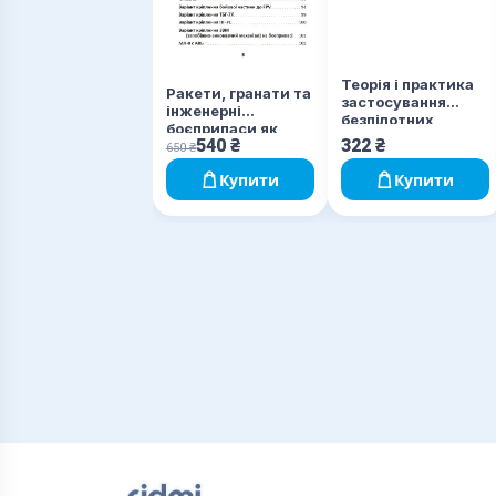
Теорія і практика
Ракети, гранати та
застосування
інженерні
безпілотних
боєприпаси як
літальних апаратів
540
₴
322
₴
бойова частина
650
₴
(дронів).
БпЛА
Купити
Купити