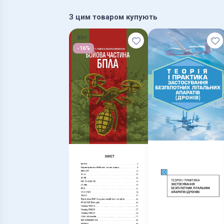
З цим товаром купують
Хіт!
-16%