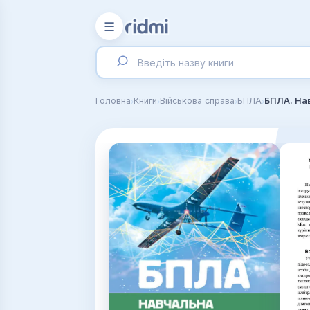
☰
›
›
›
›
Головна
Книги
Військова справа
БПЛА
БПЛА. Нав