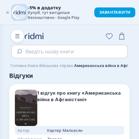
-5% в додатку
×
ЗАВАНТАЖИТИ
Купуй, тут вигідніше
Безкоштовно - Google Play
☰
Введіть назву книги
›
›
›
Головна
Книги
Військова справа
Американська війна в Афганіст
Відгуки
1 відгук про книгу «Американська
війна в Афганістані»
Автор
Картер Малкасян
Обкладинка
Тверда