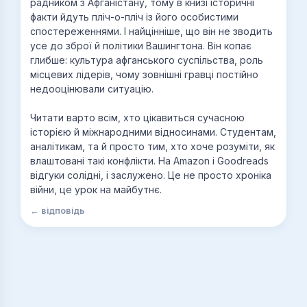
радником з Афганістану, тому в книзі історичні
факти йдуть пліч-о-пліч із його особистими
спостереженнями. І найцінніше, що він не зводить
усе до зброї й політики Вашингтона. Він копає
глибше: культура афганського суспільства, роль
місцевих лідерів, чому зовнішні гравці постійно
недооцінювали ситуацію.
Читати варто всім, хто цікавиться сучасною
історією й міжнародними відносинами. Студентам,
аналітикам, та й просто тим, хто хоче розуміти, як
влаштовані такі конфлікти. На Amazon і Goodreads
відгуки солідні, і заслужено. Це не просто хроніка
війни, це урок на майбутнє.
← відповідь