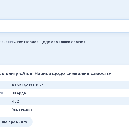
›
оаналіз
Аion: Нариси щодо символіки самості
про книгу «Аion: Нариси щодо символіки самості»
Карл Густав Юнг
ка
Тверда
432
Українська
іше про книгу