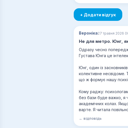
+ Додати відгук
Вероніка
27 травня 2026 0
Не для метро. Юнг, я
Одразу чесно попереджу
Густава Юнга це інтелек
Юнг, один із засновників
колективне несвідоме. Ту
що ж формує нашу психік
Кому раджу: психологам,
без бази буде важко, я 
академічних колах. Якщо
варте. Я читала повільно
← відповідь