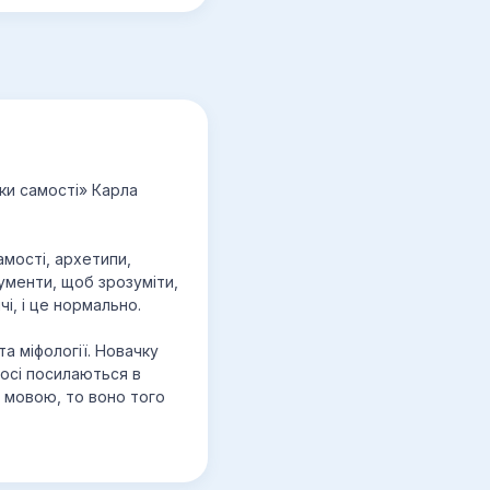
ки самості» Карла
самості, архетипи,
трументи, щоб зрозуміти,
і, і це нормально.
а міфології. Новачку
досі посилаються в
ю мовою, то воно того