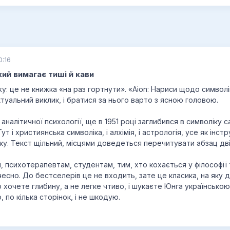
0:16
кий вимагає тиші й кави
: це не книжка «на раз гортнути». «Aion: Нариси щодо символі
туальний виклик, і братися за нього варто з ясною головою.
 аналітичної психології, ще в 1951 році заглибився в символіку 
т і християнська символіка, і алхімія, і астрологія, усе як інс
у. Текст щільний, місцями доведеться перечитувати абзац двіч
 психотерапевтам, студентам, тим, хто кохається у філософії т
чесно. До бестселерів це не входить, зате це класика, на яку 
 хочете глибину, а не легке чтиво, і шукаєте Юнга українсько
, по кілька сторінок, і не шкодую.