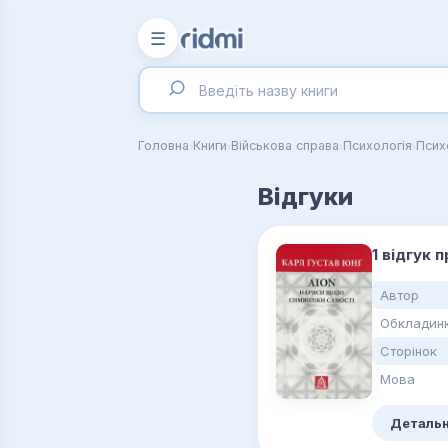
☰
›
›
›
›
Головна
Книги
Військова справа
Психологія
Псих
Відгуки
1 відгук 
Автор
Обкладин
Сторінок
Мова
Детальн