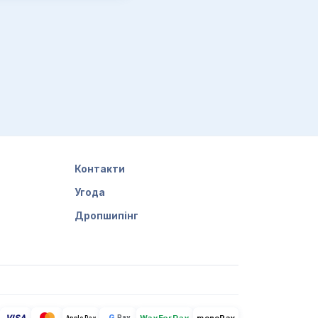
Контакти
Угода
Дропшипінг
G
Pay
monoPay