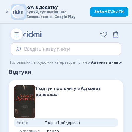
-5% в додатку
×
ЗАВАНТАЖИТИ
Купуй, тут вигідніше
Безкоштовно - Google Play
☰
Введіть назву книги
›
›
›
›
Головна
Книги
Художня література
Трилер
Адвокат диявола
Відгуки
1 відгук про книгу «Адвокат
диявола»
Автор
Ендрю Найдерман
Обкладинка
Тверда