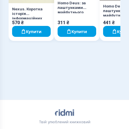
Homo Deus: за
Homo Deus: 
лаштунками
Nexus. Коротка
лаштунками
майбутнього
історія
майбутнього
інформаційних
570
₴
311
₴
441
₴
мереж від
кам’яного віку до
Купити
Купити
Купи
ШІ
Твій улюблений книжковий