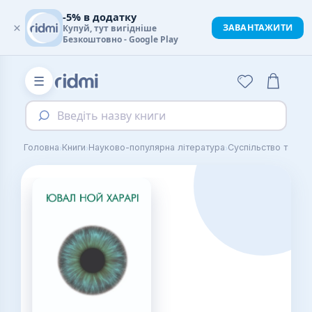
-5% в додатку
×
ЗАВАНТАЖИТИ
Купуй, тут вигідніше
Безкоштовно - Google Play
☰
Введіть назву книги
›
›
›
Головна
Книги
Науково-популярна література
Суспільство та де