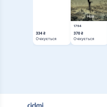
1794
334
₴
370
₴
Очікується
Очікується