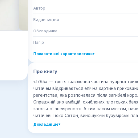
Автор
Видавництво
Обкладинка
Папір
Показати всі характеристики
▾
Про книгу
«1795» — третя і заключна частина нуарної трило
читачем відкривається епічна картина приховано
регентства, яка розпочалася після загибелі короля
Справжній вир амбіцій, схиблених плотських бажа
загальної зневіреності. А тим часом містом, нач
читачеві Тюко Сетон, виношуючи бузувірські пл
становище в ордені Евменідів і колишній вплив. 
Докладніше
▾
створити на сцені одного з палацових театрів в
приголомшливою, блюзнірською, хвилюючою та о