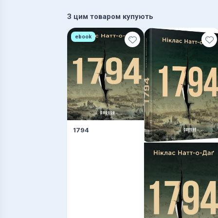
З цим товаром купують
ebook
1794