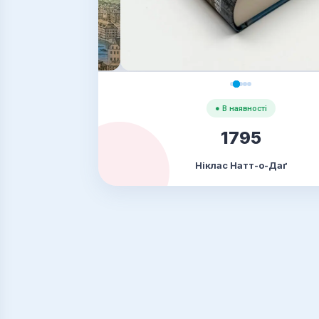
● В наявності
1795
Ніклас Натт-о-Даґ