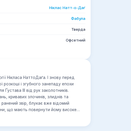
Ніклас Натт-о-Даґ
Фабула
Тверда
Офсетний
гії Нікласа НаттоДаґа. І знову перед
ї розкоші і згубного занепаду епохи
 Ґустава ІІІ від рук заколотників.
нь, кривавих злочинів, злиднів та
е ранений звір, блукає вже відомий
ани, що мають повернути йому високе
Нарешті Тюко зупиняється на ідеї
иставу, що має бути найбільш
гидною за своєю суттю, ніж усе, що