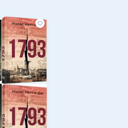
колись бачили жителі шведської столиці.