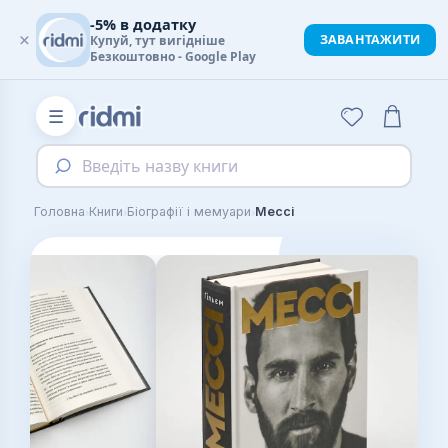
-5% в додатку
×
ЗАВАНТАЖИТИ
Купуй, тут вигідніше
Безкоштовно - Google Play
☰
Введіть назву книги
›
›
›
Головна
Книги
Біографії і мемуари
Мессі