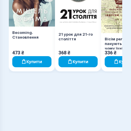
Becoming.
21 урок для 21-го
Становлення
Вісім релігій
століття
панують у сві
чому їхні
473
₴
368
₴
336
₴
відмінності
значення
Купити
Купити
Купи