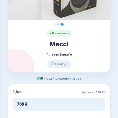
● В наявності
Мессі
Ґільєм Балаґе
1 відгук
18
людей дивляться зараз
Ціна
Артикул
10423
788
₴