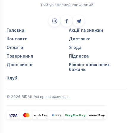
Твій улюблений книжковий
Головна
Акції та знижки
Контакти
Доставка
Оплата
Угода
Повернення
Підписка
Дропшипінг
Вішліст книжкових
бажань
Клуб
© 2026 RIDMI. Усі права захищені.
VISA
G
Pay
monoPay
Apple Pay
WayForPay