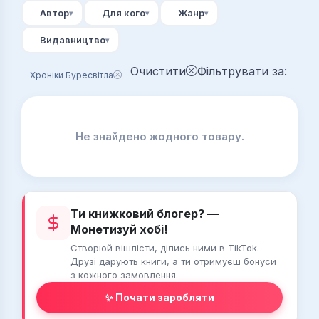
Автор
Для кого
Жанр
Видавництво
Очистити
Фільтрувати за:
Хроніки Буресвітла
Не знайдено жодного товару.
Ти книжковий блогер? —
Монетизуй хобі!
Створюй вішлісти, ділись ними в TikTok.
Друзі дарують книги, а ти отримуєш бонуси
з кожного замовлення.
✨ Почати заробляти