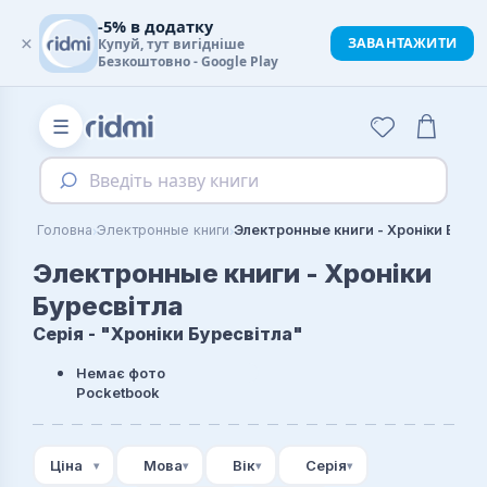
-5% в додатку
×
ЗАВАНТАЖИТИ
Купуй, тут вигідніше
Безкоштовно - Google Play
☰
Введіть назву книги
›
›
Головна
Электронные книги
Электронные книги - Хроніки Буресвітла
Электронные книги - Хроніки
Буресвітла
Серія - "Хроніки Буресвітла"
Немає фото
Pocketbook
Ціна
Мова
Вік
Серія