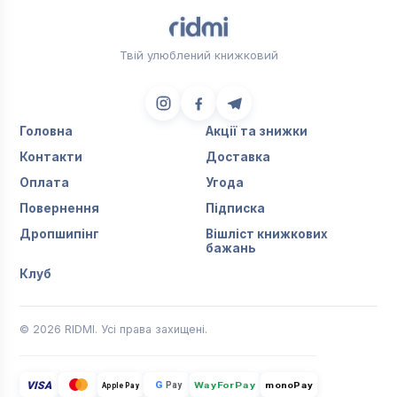
Твій улюблений книжковий
Головна
Акції та знижки
Контакти
Доставка
Оплата
Угода
Повернення
Підписка
Дропшипінг
Вішліст книжкових
бажань
Клуб
© 2026 RIDMI. Усі права захищені.
VISA
G
Pay
monoPay
Apple Pay
WayForPay