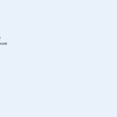
й
ния