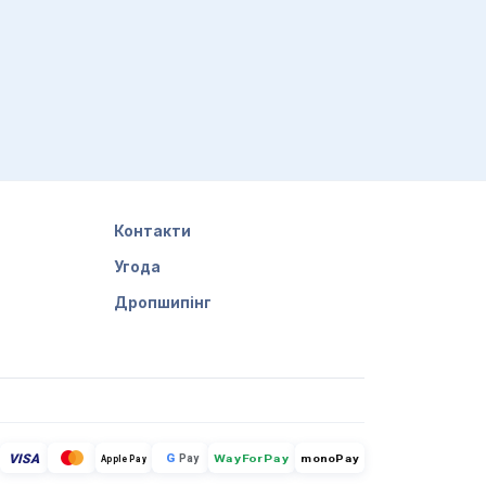
Контакти
Угода
Дропшипінг
VISA
G
Pay
monoPay
Apple Pay
WayForPay