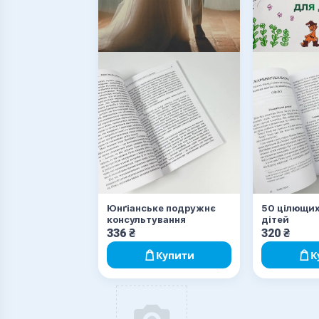
Юнґіанське подружнє
50 цілющих
консультування
дітей
336
₴
320
₴
Купити
К