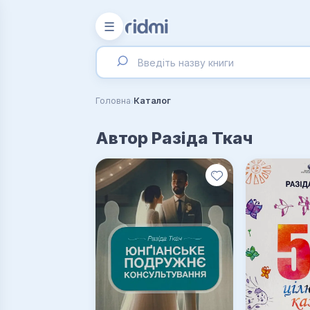
☰
›
Головна
Каталог
Автор Разіда Ткач