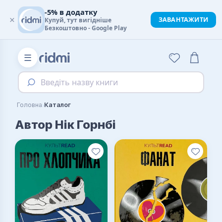
-5% в додатку
×
ЗАВАНТАЖИТИ
Купуй, тут вигідніше
Безкоштовно - Google Play
☰
Введіть назву книги
›
Головна
Каталог
Автор Нік Горнбі