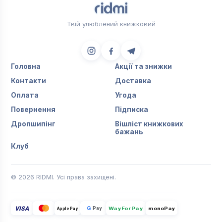
Твій улюблений книжковий
Головна
Акції та знижки
Контакти
Доставка
Оплата
Угода
Повернення
Підписка
Дропшипінг
Вішліст книжкових
бажань
Клуб
© 2026 RIDMI. Усі права захищені.
VISA
G
Pay
monoPay
Apple Pay
WayForPay