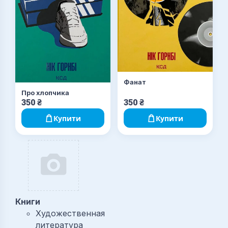
Фанат
Про хлопчика
350
₴
350
₴
Купити
Купити
Книги
Художественная
литература