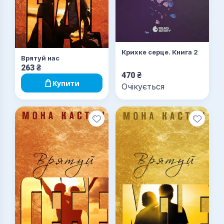
Крихке серце. Книга 2
Врятуй нас
263
₴
470
₴
Купити
Очікується