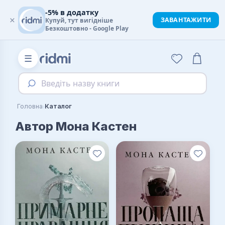
-5% в додатку
×
ЗАВАНТАЖИТИ
Купуй, тут вигідніше
Безкоштовно - Google Play
☰
Введіть назву книги
›
Головна
Каталог
Автор Мона Кастен