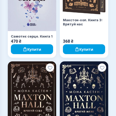
Макстон-хол. Книга 3:
Врятуй нас
Самотнє серце. Книга 1
470
₴
368
₴
Купити
Купити