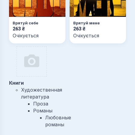
Врятуй мене
Врятуй себе
263
₴
263
₴
Очікується
Очікується
Книги
Художественная
литература
Проза
Романы
Любовные
романы