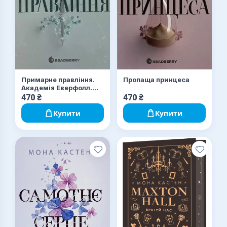
Пропаща принцеса
Примарне правління.
Академія Еверфолл.
Книга 2
470
₴
470
₴
Купити
Купити