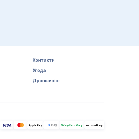
Контакти
Угода
Дропшипінг
VISA
G
Pay
monoPay
Apple Pay
WayForPay