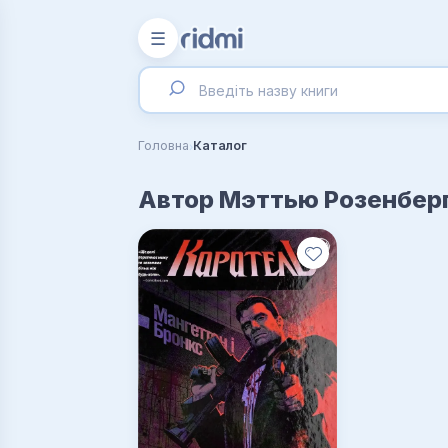
☰
›
Головна
Каталог
Автор Мэттью Розенбер