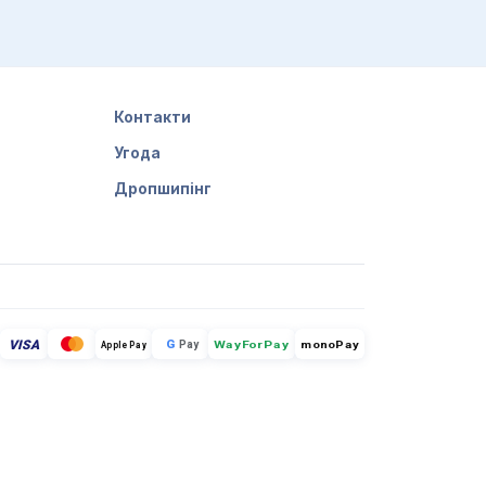
Контакти
Угода
Дропшипінг
VISA
G
Pay
monoPay
Apple Pay
WayForPay