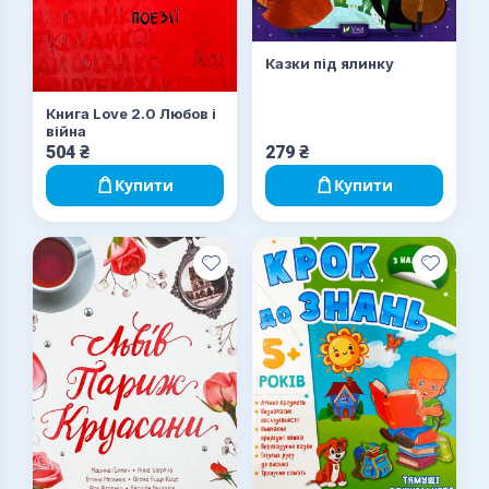
Казки під ялинку
Книга Love 2.0 Любов і
війна
504
₴
279
₴
Купити
Купити