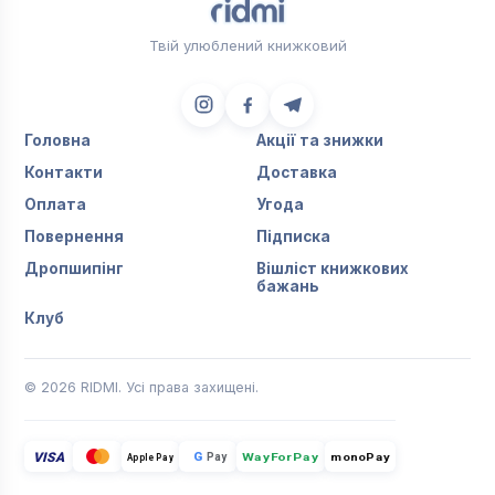
Твій улюблений книжковий
Головна
Акції та знижки
Контакти
Доставка
Оплата
Угода
Повернення
Підписка
Дропшипінг
Вішліст книжкових
бажань
Клуб
© 2026 RIDMI. Усі права захищені.
VISA
G
Pay
monoPay
Apple Pay
WayForPay