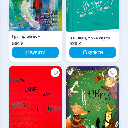
Гра під вогнем
Не чіпай, то на свята
504
₴
420
₴
Купити
Купити