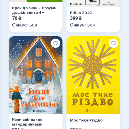
Крок до знань. Розумні
дошкільнята 4+
Війна 2022
70
₴
399
₴
Очікується
Очікується
Коли сніг пахне
Моє тихе Різдво
мандаринками