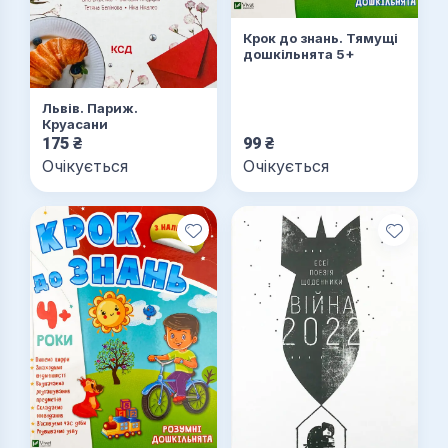
Крок до знань. Тямущі
дошкільнята 5+
Львів. Париж.
Круасани
175
₴
99
₴
Очікується
Очікується