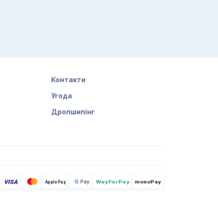
Контакти
Угода
Дропшипінг
VISA
G
Pay
monoPay
Apple Pay
WayForPay