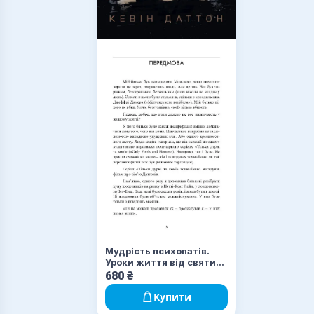
Мудрість психопатів.
Уроки життя від святих,
шпигунів і серійних
680
₴
убивць
Купити