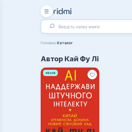
☰
›
Головна
Каталог
Автор Кай Фу Лі
ebook