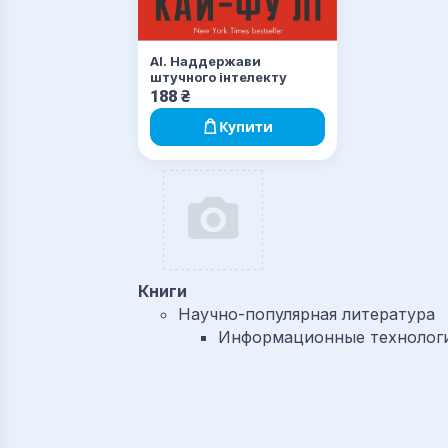
AI. Наддержави
штучного інтелекту
188
₴
Купити
Книги
Научно-популярная литература
Информационные технолог