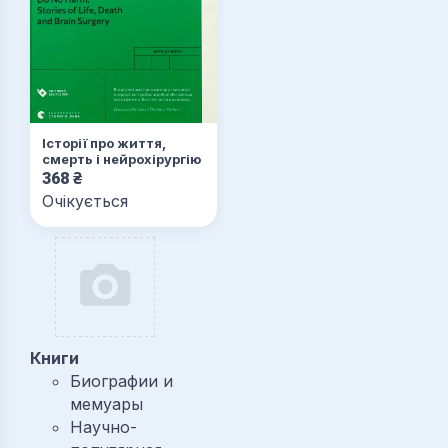
Історії про життя,
смерть і нейрохірургію
368
₴
Очікується
Книги
Биографии и
мемуары
Научно-