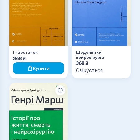
І наостанок
Щоденники
нейрохірурга
368
₴
368
₴
Купити
Очікується