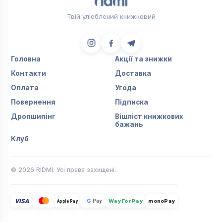
Твій улюблений книжковий
Головна
Акції та знижки
Контакти
Доставка
Оплата
Угода
Повернення
Підписка
Дропшипінг
Вішліст книжкових
бажань
Клуб
© 2026 RIDMI. Усі права захищені.
VISA
G
Pay
monoPay
Apple Pay
WayForPay