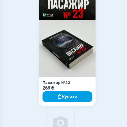
Пасажир №23
269
₴
Купити