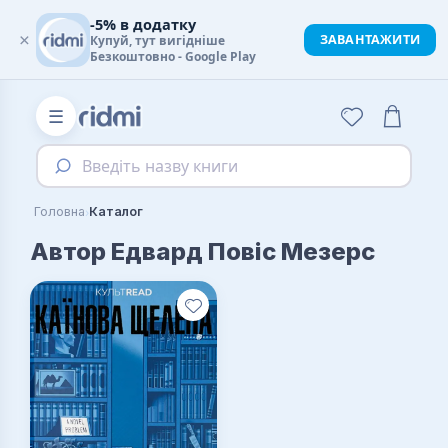
-5% в додатку
×
ЗАВАНТАЖИТИ
Купуй, тут вигідніше
Безкоштовно - Google Play
☰
Введіть назву книги
›
Головна
Каталог
Автор Едвард Повіс Мезерс