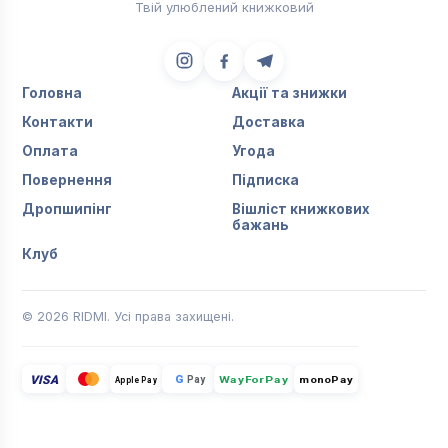
Твій улюблений книжковий
Головна
Акції та знижки
Контакти
Доставка
Оплата
Угода
Повернення
Підписка
Дропшипінг
Вішліст книжкових
бажань
Клуб
© 2026 RIDMI. Усі права захищені.
VISA
G
Pay
monoPay
Apple Pay
WayForPay