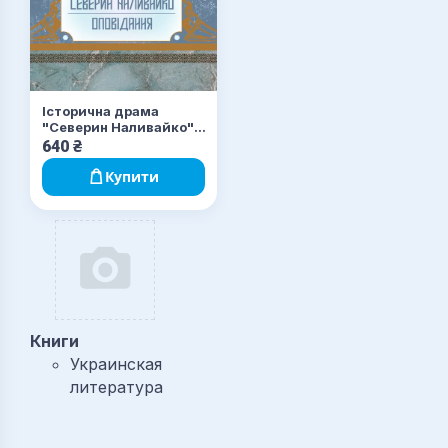
Історична драма
"Северин Наливайко".
Оповідання
640
₴
Купити
Книги
Украинская
литература