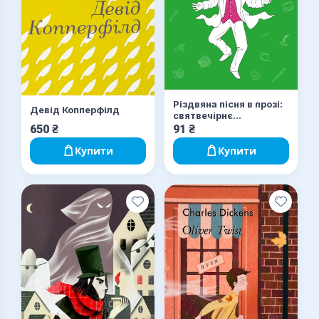
Різдвяна пісня в прозі:
Девід Копперфілд
святвечірнє
оповідання з
650
₴
91
₴
привидами
Купити
Купити