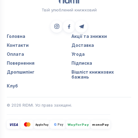
Твій улюблений книжковий
Головна
Акції та знижки
Контакти
Доставка
Оплата
Угода
Повернення
Підписка
Дропшипінг
Вішліст книжкових
бажань
Клуб
© 2026 RIDMI. Усі права захищені.
VISA
G
Pay
monoPay
Apple Pay
WayForPay