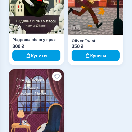
Різдвяна пісня у прозі
Oliver Twist
300
₴
350
₴
Купити
Купити