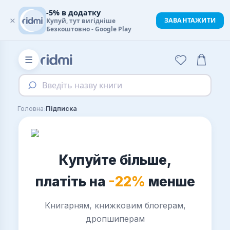
-5% в додатку
×
ЗАВАНТАЖИТИ
Купуй, тут вигідніше
Безкоштовно - Google Play
☰
Введіть назву книги
›
Головна
Підписка
Купуйте більше,
платіть на
-22%
менше
Книгарням, книжковим блогерам,
дропшиперам