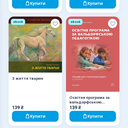
Купити
Купити
ebook
ebook
З життя тварин
Освітня програма за
вальдорфською
педагогікою. Перший
139
₴
139
₴
цикл початкової освіти
(1 - 2 класи)
Купити
Купити