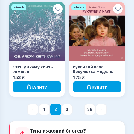
ebook
ebook
Рухливий клас.
Світ, у якому спить
Бохумська модель
каміння
рухливої класної
153
₴
175
₴
кімнати: інновація у
вальдорфській школі
Купити
Купити
...
←
1
2
3
38
→
Ти книжковий блогер? —