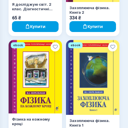
Я досліджую світ. 2
Захоплююча фізика.
клас. Діагностичні
Книга 2
роботи. НУШ
65
₴
334
₴
Купити
Купити
ebook
ebook
Фізика на кожному
Захоплююча фізика.
кроці
Книга 1