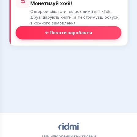
Монетизуй хобі!
Створюй вішлісти, ділись ними в TikTok.
Друзі дарують книги, а ти отримуєш бонуси
з кожного замовлення.
✨ Почати заробляти
Твій улюблений книжковий