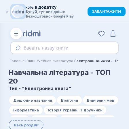
-5% в додатку
×
ЗАВАНТАЖИТИ
Купуй, тут вигідніше
Безкоштовно - Google Play
☰
Введіть назву книги
›
›
›
Головна
Книги
Учебная литература
Навчальна література - ТОП
20
Тип - "Електронна книга"
Дошкліне навчання
Біология
Вивчення мов
Інформатика
Історія України. Підручники
Логіка
Логістика
Математика
Музика
Весь розділ
▾