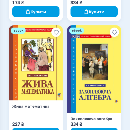
174
₴
334
₴
Купити
Купити
ebook
ebook
Жива математика
Захоплююча алгебра
227
₴
334
₴