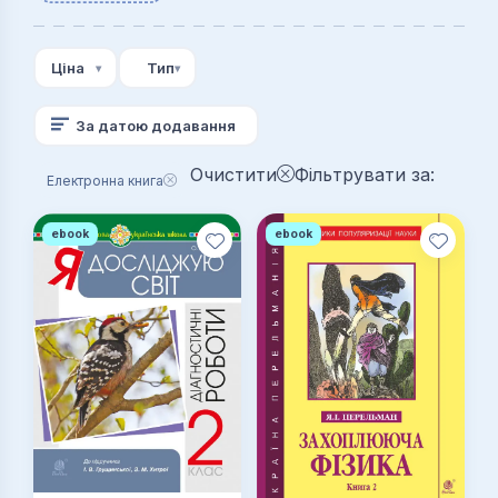
Рідна мова
Рукоділля
Статистика
Фізичне виховання
Фінанси
Хімія
Ціна
Тип
Економіка
За датою додавання
Очистити
Фільтрувати за:
Електронна книга
ebook
ebook