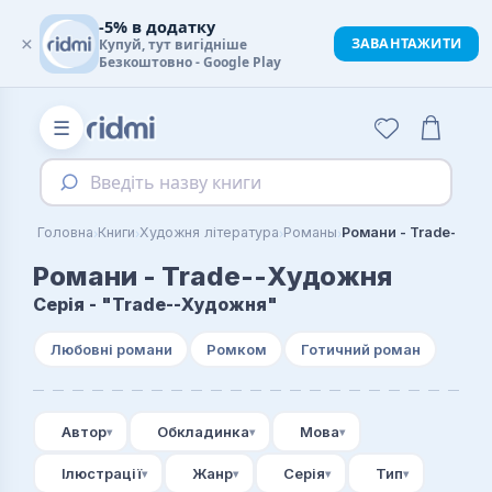
-5% в додатку
×
ЗАВАНТАЖИТИ
Купуй, тут вигідніше
Безкоштовно - Google Play
☰
Введіть назву книги
›
›
›
›
Головна
Книги
Художня література
Романы
Романи - Trade--Ху
Романи - Trade--Художня
Серія - "Trade--Художня"
Любовні романи
Ромком
Готичний роман
Автор
Обкладинка
Мова
Ілюстрації
Жанр
Серія
Тип