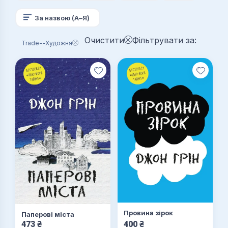
За назвою (А–Я)
Очистити
Фільтрувати за:
Trade--Художня
Провина зірок
Паперові міста
473
₴
400
₴