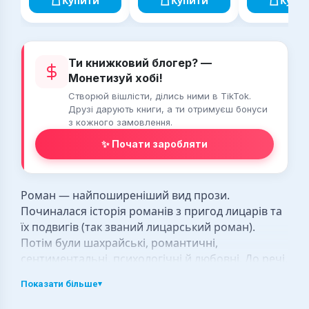
Купити
Купити
Купи
Ти книжковий блогер? —
Монетизуй хобі!
Створюй вішлісти, ділись ними в TikTok.
Друзі дарують книги, а ти отримуєш бонуси
з кожного замовлення.
✨ Почати заробляти
Роман — найпоширеніший вид прози.
Починалася історія романів з пригод лицарів та
їх подвигів (так званий лицарський роман).
Потім були шахрайські, романтичні,
сентиментальні, психологічні й любовні. До речі,
любовний роман займає місце лідера серед
Показати більше
▾
інших за кількістю книг і тиражами у всьому світі.
Романи передбачають глибокий та повний опис