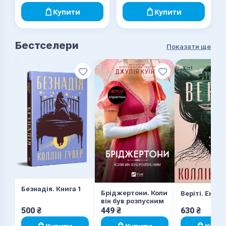
Купити
Купити
Бестселери
Показати ще
Хіт!
Безнадія. Книга 1
Бріджертони. Коли
Веріті. Екск
він був розпусним
500
₴
449
₴
630
₴