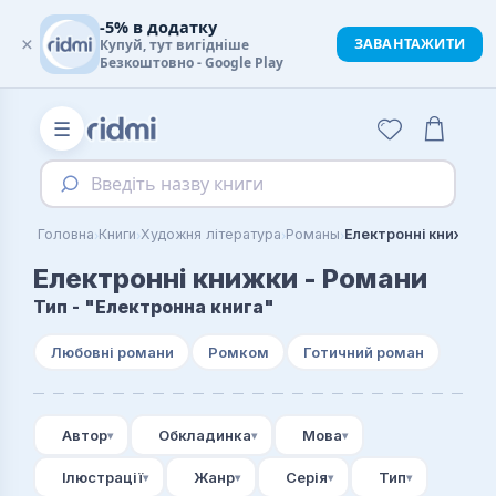
-5% в додатку
×
ЗАВАНТАЖИТИ
Купуй, тут вигідніше
Безкоштовно - Google Play
☰
Введіть назву книги
›
›
›
›
Головна
Книги
Художня література
Романы
Електронні книжки -
Електронні книжки - Романи
Тип - "Електронна книга"
Любовні романи
Ромком
Готичний роман
Автор
Обкладинка
Мова
Ілюстрації
Жанр
Серія
Тип