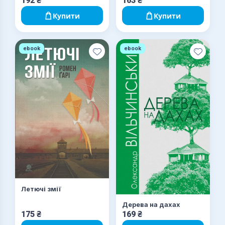
192
₴
163
₴
Купити
Купити
ebook
ebook
Летючі змії
Дерева на дахах
175
₴
169
₴