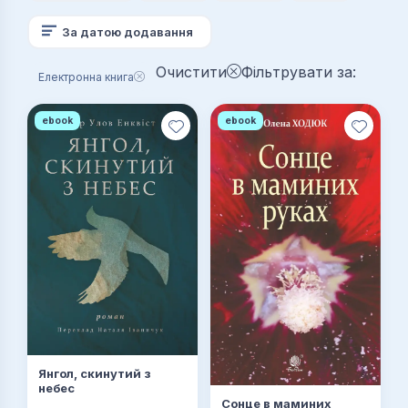
За датою додавання
Очистити
Фільтрувати за:
Електронна книга
ebook
ebook
Янгол, скинутий з
небес
Сонце в маминих