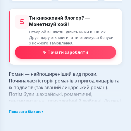
Ти книжковий блогер? —
Монетизуй хобі!
Створюй вішлісти, ділись ними в TikTok.
Друзі дарують книги, а ти отримуєш бонуси
з кожного замовлення.
✨ Почати заробляти
Роман — найпоширеніший вид прози.
Починалася історія романів з пригод лицарів та
їх подвигів (так званий лицарський роман).
Потім були шахрайські, романтичні,
сентиментальні, психологічні й любовні. До речі,
любовний роман займає місце лідера серед
Показати більше
▾
інших за кількістю книг і тиражами у всьому світі.
Романи передбачають глибокий та повний опис
героя, його характеру, причин вчинків. Читач