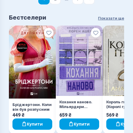
Бестселери
Показати ще
Кохання наново.
Король гніву
Бріджертони. Коли
Мільярдери
(Королі гріха 
він був розпусним
озерних міст.
449
₴
659
₴
569
₴
Книга 1
Купити
Купити
Купи