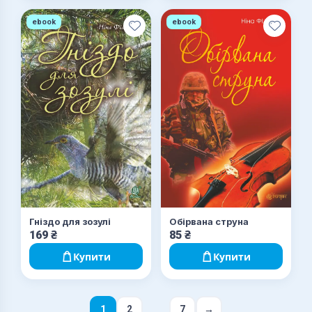
ebook
ebook
Обірвана струна
Гніздо для зозулі
169
₴
85
₴
Купити
Купити
...
1
2
7
→