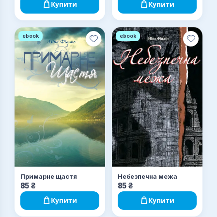
Купити
Купити
ebook
ebook
Примарне щастя
Небезпечна межа
85
₴
85
₴
Купити
Купити