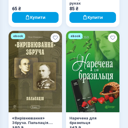
руках
65
₴
85
₴
Купити
Купити
ebook
ebook
«Вирівнювання»
Наречена для
Збруча. Пальпація.
бразильця
Книга. 1