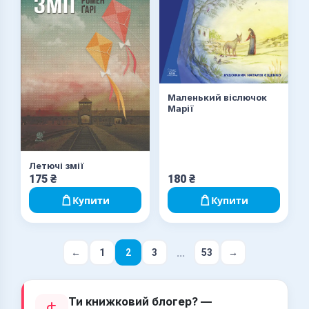
Маленький віслючок
Марії
Летючі змії
175
₴
180
₴
Купити
Купити
...
←
1
2
3
53
→
Ти книжковий блогер? —