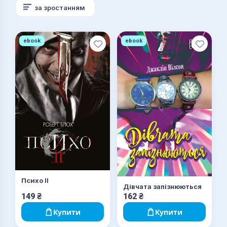
за зростанням
ebook
ebook
Психо ІІ
Дівчата запізнюються
149
₴
162
₴
Купити
Купити