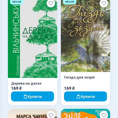
ebook
ebook
Гніздо для зозулі
Дерева на дахах
169
₴
169
₴
Купити
Купити