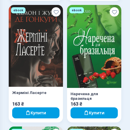
ebook
ebook
Жерміні Ласерте
Наречена для
бразильця
163
₴
163
₴
Купити
Купити