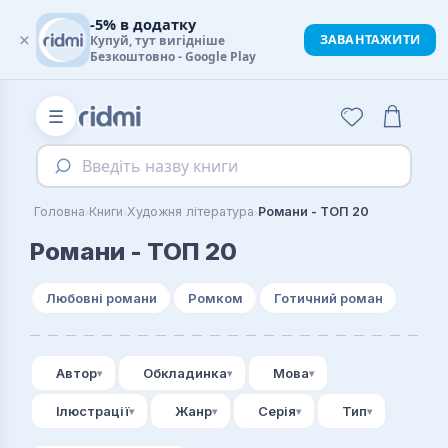
-5% в додатку
×
ЗАВАНТАЖИТИ
Купуй, тут вигідніше
Безкоштовно - Google Play
☰
Введіть назву книги
›
›
›
Головна
Книги
Художня література
Романи - ТОП 20
Романи - ТОП 20
Любовні романи
Ромком
Готичний роман
Автор
Обкладинка
Мова
Ілюстрації
Жанр
Серія
Тип