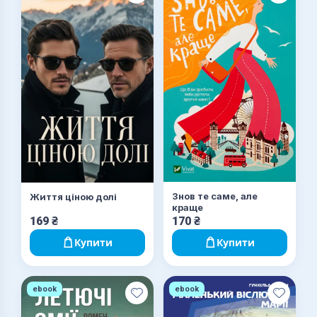
Знов те саме, але
Життя ціною долі
краще
169
₴
170
₴
Купити
Купити
ebook
ebook