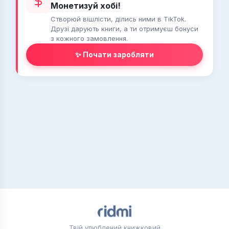
Монетизуй хобі!
Створюй вішлісти, ділись ними в TikTok.
Друзі дарують книги, а ти отримуєш бонуси
з кожного замовлення.
✨ Почати заробляти
Твій улюблений книжковий