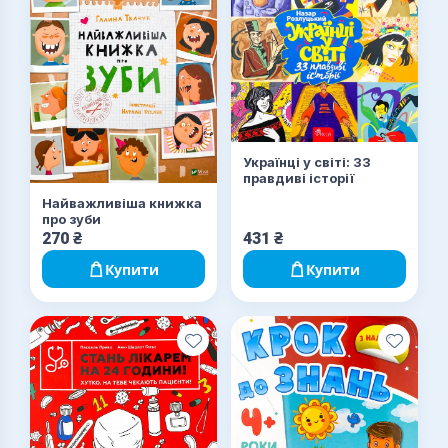
Українці у світі: 33
правдиві історії
Найважливіша книжка
про зуби
270
₴
431
₴
Купити
Купити