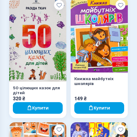
Книжка майбутніх
школярів
50 цілющих казок для
дітей
320
₴
149
₴
Купити
Купити