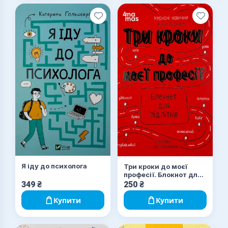
Я іду до психолога
Три кроки до моєї
професії. Блокнот для
підлітків
349
₴
250
₴
Купити
Купити