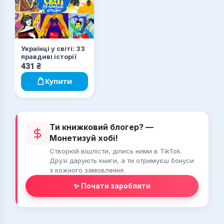
Українці у світі: 33
правдиві історії
431
₴
Купити
Ти книжковий блогер? —
Монетизуй хобі!
Створюй вішлісти, ділись ними в TikTok.
Друзі дарують книги, а ти отримуєш бонуси
з кожного замовлення.
✨ Почати заробляти