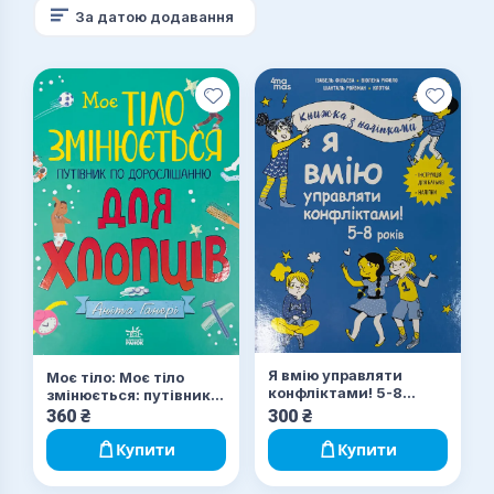
За датою додавання
Я вмію управляти
Моє тіло: Моє тіло
конфліктами! 5-8
змінюється: путівник
років. Книжка з
по дорослішанню для
360
₴
300
₴
наліпками
хлопців
Купити
Купити