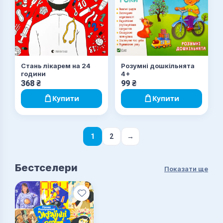
Стань лікарем на 24
Розумні дошкільнята
години
4+
368
₴
99
₴
Купити
Купити
1
2
→
Бестселери
Показати ще