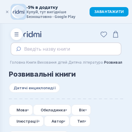
-5% в додатку
×
ЗАВАНТАЖИТИ
Купуй, тут вигідніше
Безкоштовно - Google Play
☰
Введіть назву книги
›
›
›
›
Головна
Книги
Виховання дітей
Дитяча література
Розвивальні к
Розвивальні книги
Дитячі енциклопедії
Мова
Обкладинка
Вік
Ілюстрації
Автор
Тип