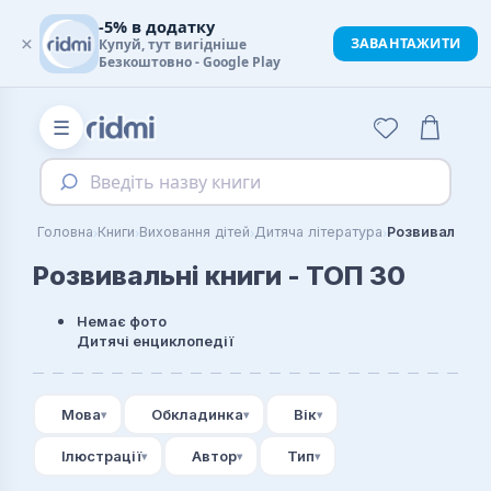
-5% в додатку
×
ЗАВАНТАЖИТИ
Купуй, тут вигідніше
Безкоштовно - Google Play
☰
Введіть назву книги
›
›
›
›
Головна
Книги
Виховання дітей
Дитяча література
Розвивальні к
Розвивальні книги - ТОП 30
Немає фото
Дитячі енциклопедії
Мова
Обкладинка
Вік
Ілюстрації
Автор
Тип