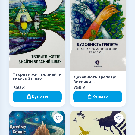
Творити життя: знайти
Духовність трепету:
власний шлях
Виклики
робототехнічної
750
₴
750
₴
революції
Купити
Купити