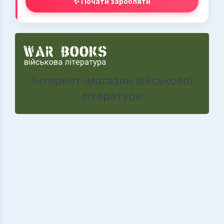
✨ Почати заробляти
Інтернет-магазин військової
літератури