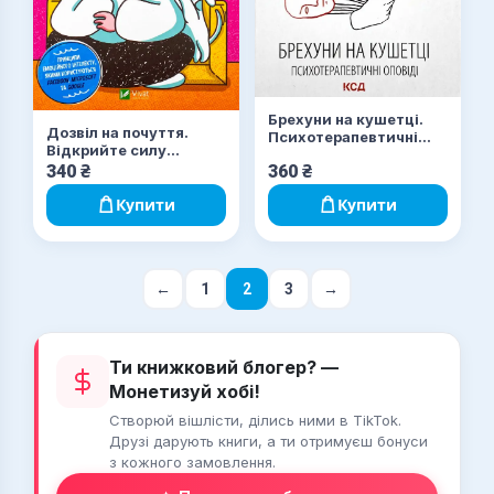
Брехуни на кушетці.
Дозвіл на почуття.
Психотерапевтичні
Відкрийте силу
оповіді
емоцій, щоб підкорити
340
₴
360
₴
нові вершини
Купити
Купити
←
1
2
3
→
Ти книжковий блогер? —
Монетизуй хобі!
Створюй вішлісти, ділись ними в TikTok.
Друзі дарують книги, а ти отримуєш бонуси
з кожного замовлення.