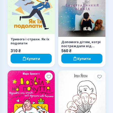
Тривога і страхи. Як їх
Допомога дітям, котрі
подолати
постраждали від
насилля
310
₴
560
₴
Купити
Купити