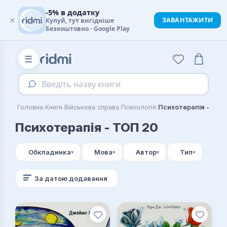
-5% в додатку
×
ЗАВАНТАЖИТИ
Купуй, тут вигідніше
Безкоштовно - Google Play
☰
Введіть назву книги
›
›
›
›
Головна
Книги
Військова справа
Психологія
Психотерапія - ТОП
Психотерапія - ТОП 20
Обкладинка
Мова
Автор
Тип
За датою додавання