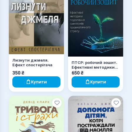
Лизнути джмеля.
ПТСР: робочий зошит.
Ефект спостерігача
Ефективні методики
подолання симптомів
350
₴
650
₴
травматичного стресу
Купити
Купити