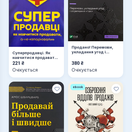
Продано! Перемови,
укладання угод і
Суперпродавці. Як
отримання "так"
навчитися продавати,
а не впарювати
221
₴
380
₴
Очікується
Очікується
ebook