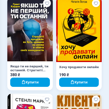
Якщо ти не перший, ти
Хочу продавати онлайн
останній. Стратегії
продажів: як бути
380
₴
190
₴
кращим на ринку й
обійти своїх
Купити
Купити
конкурентів