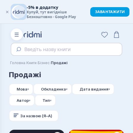
-5% в додатку
×
ЗАВАНТАЖИТИ
Купуй, тут вигідніше
Безкоштовно - Google Play
☰
Введіть назву книги
›
›
›
Головна
Книги
Бізнес
Продажі
Продажі
Мова
Обкладинка
Дата видання
Автор
Тип
За назвою (Я–А)