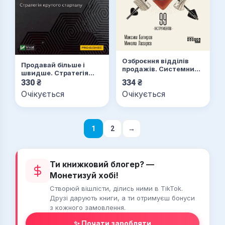
Озброєння відділів
Продавай більше і
продажів. Системний
швидше. Стратегія
підхід
крутого стартапу
330
₴
334
₴
Очікується
Очікується
1
2
→
Ти книжковий блогер? —
Монетизуй хобі!
Створюй вішлісти, ділись ними в TikTok.
Друзі дарують книги, а ти отримуєш бонуси
з кожного замовлення.
✨ Почати заробляти