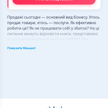
Продажі сьогодні — основний вид бізнесу. Хтось
продає товари, хтось — послуги. Як ефективно
робити це? Як не працювати собі у збиток? На ці
питання можуть відповісти книги, представлені
в нашому книжковому магазині RIDMI. Ми
дбаємо про читачів, тому пропонуємо тільки
Показати більше
▾
найкращі праці вітчизняних та американських
авторів.
Кому потрібні книги з
продажів?
Всім, хто так чи інакше пов’язаний з торгівлею,
онлайн чи офлайн. Ми пропонуємо читачам
видання, присвячені торгівлі як товарами, так і
послугами. Також література з продажів стане
корисною для тих менеджерів, які хочуть
покращити свої особистісні якості: