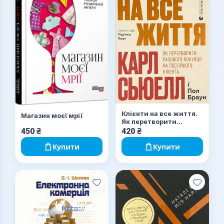
Клієнти на все життя.
Магазин моєї мрії
Як перетворити
разового покупця на
450
₴
420
₴
постійного клієнта
Купити
Купити