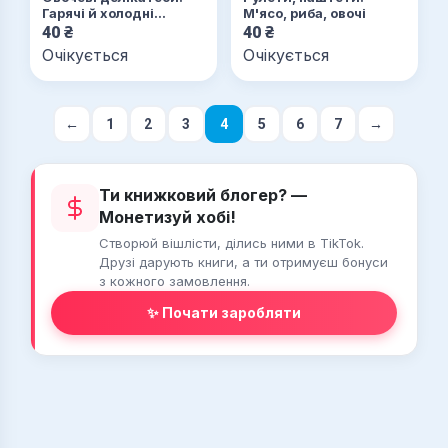
Гарячі й холодні
М'ясо, риба, овочі
страви, закуски
40
₴
40
₴
Очікується
Очікується
←
1
2
3
4
5
6
7
→
Ти книжковий блогер? —
Монетизуй хобі!
Створюй вішлісти, ділись ними в TikTok.
Друзі дарують книги, а ти отримуєш бонуси
з кожного замовлення.
✨ Почати заробляти