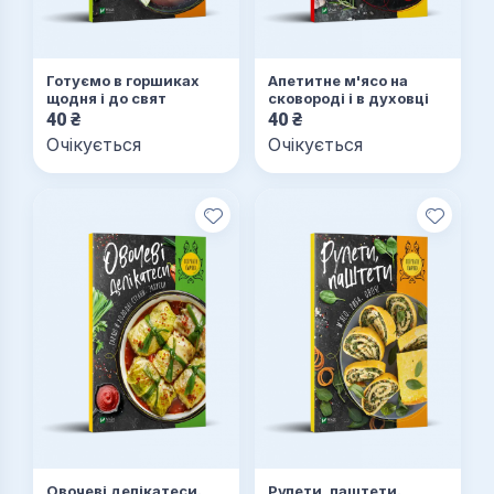
Готуємо в горшиках
Апетитне м'ясо на
щодня і до свят
сковороді і в духовці
40
₴
40
₴
Очікується
Очікується
Овочеві делікатеси.
Рулети, паштети.