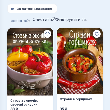
За датою додавання
Очистити
Фільтрувати за:
Українська
Страви в горщиках
Страви з овочів,
овочеві закуски
33
₴
35
₴