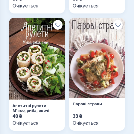
Очікується
Очікується
Парові страви
Апетитні рулети.
М'ясо, риба, овочі
40
₴
33
₴
Очікується
Очікується