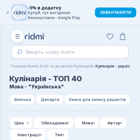
-5% в додатку
×
ЗАВАНТАЖИТИ
Купуй, тут вигідніше
Безкоштовно - Google Play
☰
Введіть назву книги
›
›
›
›
Головна
Книги
Хобі та дозвілля
Кулинария
Кулінарія - українськ
Кулінарія - ТОП 40
Мова - "Українська"
Випічка
Десерти
Книги для запису рецептів
Ціна
Обкладинка
Мова
Автор
Ілюстрації
Тип