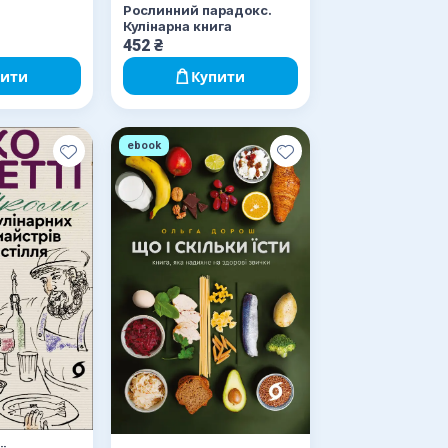
Рослинний парадокс.
Кулінарна книга
452
₴
пити
Купити
ebook