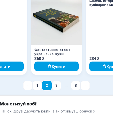
Школи. Історі
кулінарних ма
застілля
Фантастична історія
української кухні
360
₴
234
₴
упити
Купити
Ку
...
←
1
2
3
8
→
Монетизуй хобі!
 TikTok. Друзі дарують книги, а ти отримуєш бонуси з