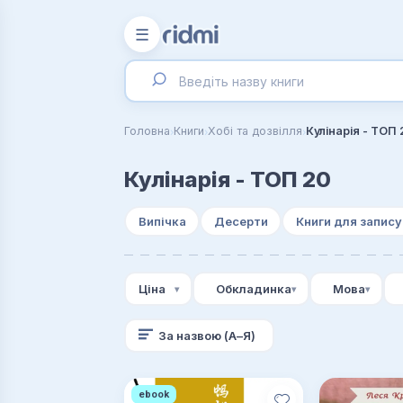
☰
›
›
›
Головна
Книги
Хобі та дозвілля
Кулінарія - ТОП 
Кулінарія - ТОП 20
Випічка
Десерти
Книги для запису
Ціна
Обкладинка
Мова
За назвою (А–Я)
ebook