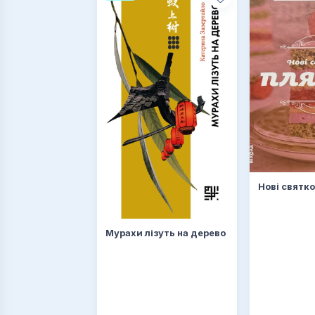
Нові святко
Мурахи лізуть на дерево