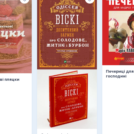
Печериці для
господині
ві пляцки