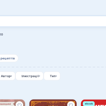
20
 рецептів
Автор
Ілюстрації
Тип
ebook