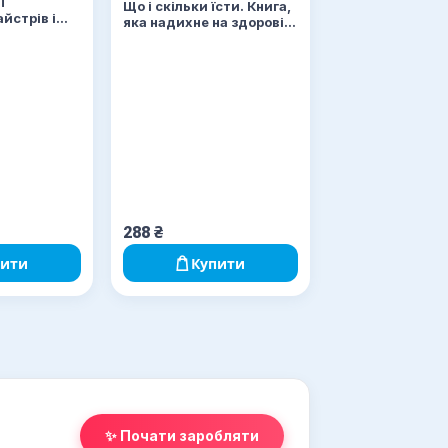
ї
Що і скільки їсти. Книга,
йстрів і
яка надихне на здорові
звички
288
₴
пити
Купити
✨ Почати заробляти