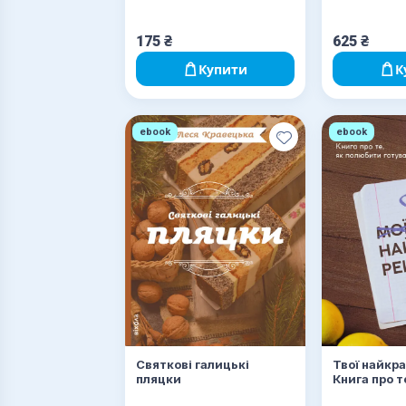
175
₴
625
₴
Купити
К
ebook
ebook
Святкові галицькі
Твої найкр
пляцки
Книга про т
полюбити г