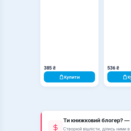
385
₴
536
₴
Купити
К
Ти книжковий блогер? — 
Створюй вішлісти, ділись ними в