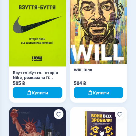
Will. Вілл
Взуття-буття. Історія
Nike, розказана її
засновником
505
₴
504
₴
Купити
Купити
Новинка!