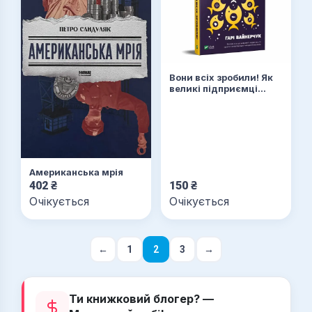
Вони всіх зробили! Як
великі підприємці
побудували свої
імперії, і як тобі
зробити те саме
Американська мрія
402
₴
150
₴
Очікується
Очікується
←
1
2
3
→
Ти книжковий блогер? —