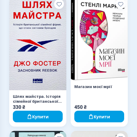
Магазин моєї мрії
Шлях майстра. Історія
сімейної британської
фірми, що стала
330
₴
450
₴
світовим брендом
Купити
Купити