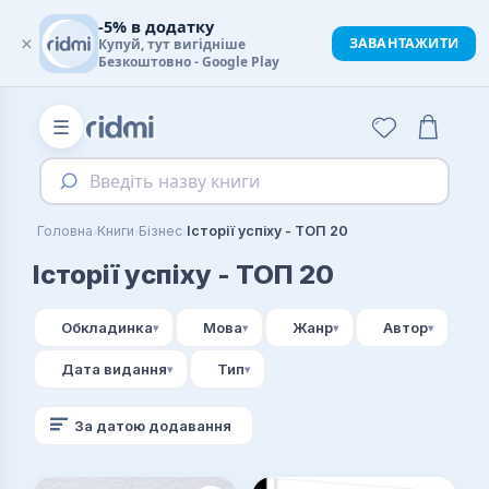
-5% в додатку
×
ЗАВАНТАЖИТИ
Купуй, тут вигідніше
Безкоштовно - Google Play
☰
Введіть назву книги
›
›
›
Головна
Книги
Бізнес
Історії успіху - ТОП 20
Історії успіху - ТОП 20
Обкладинка
Мова
Жанр
Автор
Дата видання
Тип
За датою додавання