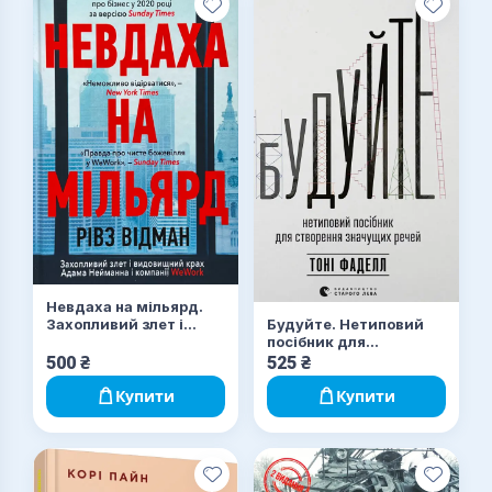
Невдаха на мільярд.
Будуйте. Нетиповий
Захопливий злет і
посібник для
видовищний крах
створення значущих
Адама Нейманна і
500
₴
525
₴
речей
компанії WeWork
Купити
Купити