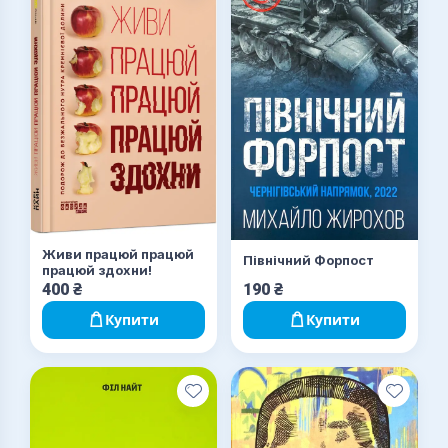
Живи працюй працюй
Північний Форпост
працюй здохни!
400
₴
190
₴
Купити
Купити