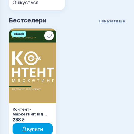
Очікується
Бестселери
Показати ще
ebook
Контент-
маркетинг: від
стратегії до
288
₴
результату
Купити