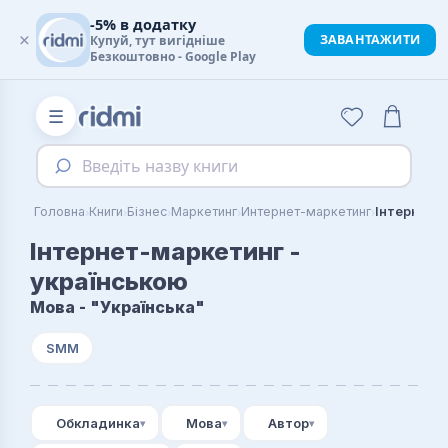
-5% в додатку
×
ЗАВАНТАЖИТИ
Купуй, тут вигідніше
Безкоштовно - Google Play
☰
Введіть назву книги
›
›
›
›
›
Головна
Книги
Бізнес
Маркетинг
Интернет-маркетинг
Інтернет-маркетинг -
українською
Мова - "Українська"
SMM
Обкладинка
Мова
Автор