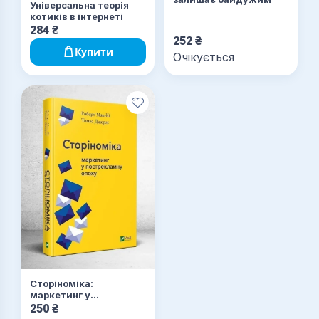
Універсальна теорія
котиків в інтернеті
284
₴
252
₴
Купити
Очікується
Сторіноміка:
маркетинг у
пострекламну епоху
250
₴