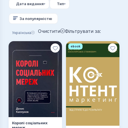
Дата видання
Тип
За популярністю
Очистити
Фільтрувати за:
Українська
ebook
Королі соціальних
мереж