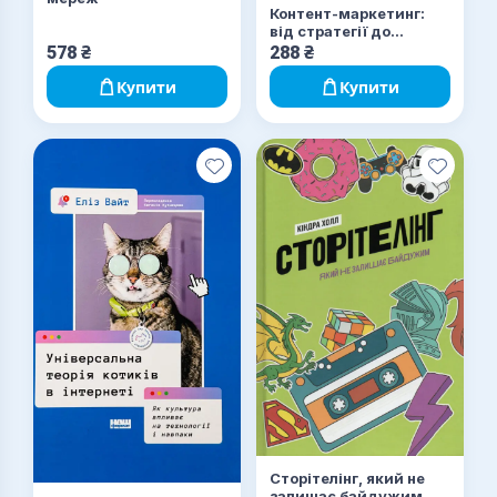
Контент-маркетинг:
від стратегії до
результату
578
₴
288
₴
Купити
Купити
Сторітелінг, який не
залишає байдужим