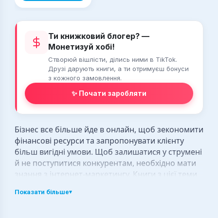
Ти книжковий блогер? —
Монетизуй хобі!
Створюй вішлісти, ділись ними в TikTok.
Друзі дарують книги, а ти отримуєш бонуси
з кожного замовлення.
✨ Почати заробляти
Бізнес все більше йде в онлайн, щоб зекономити
фінансові ресурси та запропонувати клієнту
більш вигідні умови. Щоб залишатися у струмені
й не поступитися конкурентам, необхідно мати
знання з інтернет-маркетингу. Книги з цієї теми
містять необхідну інформацію про принципи
Показати більше
▾
продажів в інтернеті, розбіжності у просуванні в
різних соцмережах та корисні лайфхаки для