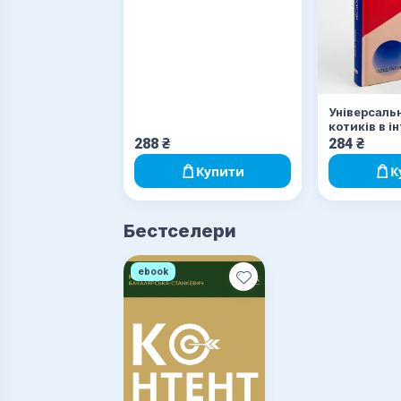
Універсальн
котиків в і
288
₴
284
₴
Купити
К
Бестселери
ebook