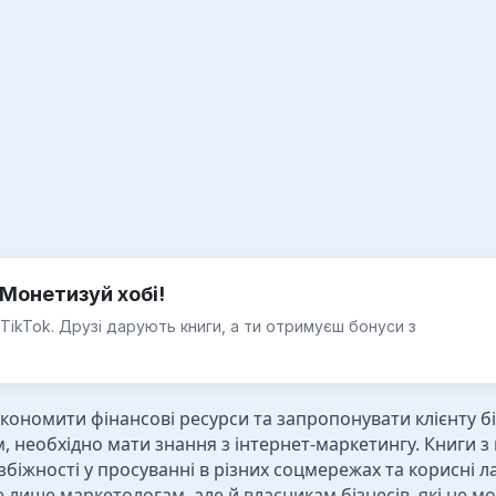
Монетизуй хобі!
 TikTok. Друзі дарують книги, а ти отримуєш бонуси з
економити фінансові ресурси та запропонувати клієнту б
, необхідно мати знання з інтернет-маркетингу. Книги з 
біжності у просуванні в різних соцмережах та корисні ла
е лише маркетологам, але й власникам бізнесів, які не 