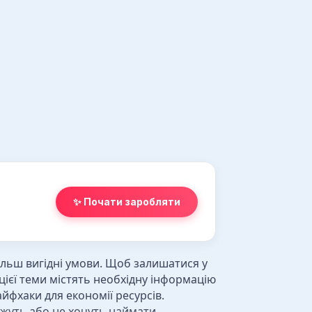
✨ Почати заробляти
ільш вигідні умови. Щоб залишатися у
цієї теми містять необхідну інформацію
йфхаки для економії ресурсів.
можуть або не хочуть наймати