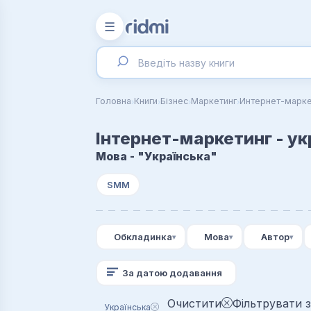
☰
›
›
›
›
Головна
Книги
Бізнес
Маркетинг
Интернет-марке
Інтернет-маркетинг - у
Мова - "Українська"
SMM
Обкладинка
Мова
Автор
За датою додавання
Очистити
Фільтрувати з
Українська