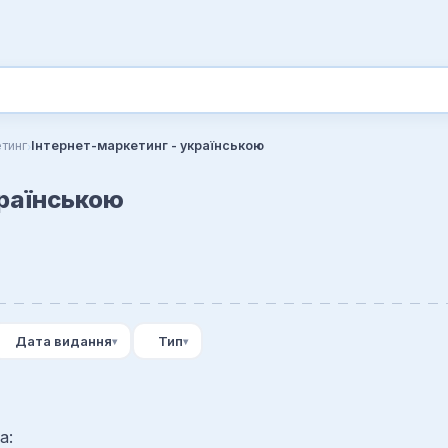
›
тинг
Інтернет-маркетинг - українською
країнською
Дата видання
Тип
а: