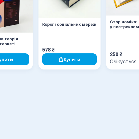
Сторіноміка:
Королі соціальних мереж
у постреклам
а теорія
нтернеті
578
₴
250
₴
упити
Купити
Очікується