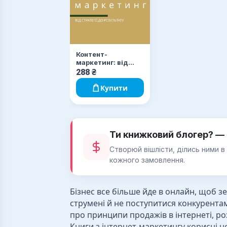
Контент-
маркетинг: від
стратегії до
288
₴
результату
Купити
Ти книжковий блогер? — 
Створюй вішлісти, ділись ними в
кожного замовлення.
Бізнес все більше йде в онлайн, щоб з
струмені й не поступитися конкурентам
про принципи продажів в інтернеті, роз
Книги з інтернет-маркетингу корисні н