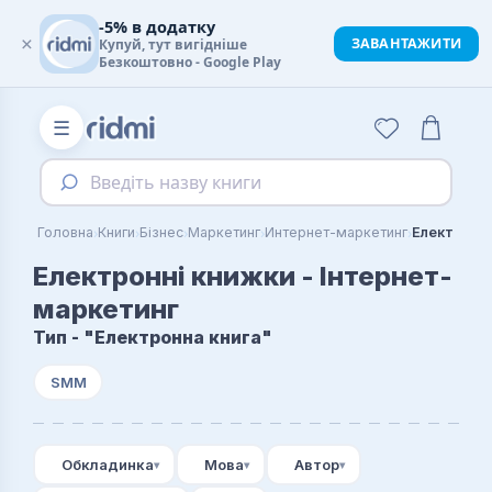
-5% в додатку
×
ЗАВАНТАЖИТИ
Купуй, тут вигідніше
Безкоштовно - Google Play
☰
Введіть назву книги
›
›
›
›
›
Головна
Книги
Бізнес
Маркетинг
Интернет-маркетинг
Електронні книжки - Інтернет-
маркетинг
Тип - "Електронна книга"
SMM
Обкладинка
Мова
Автор