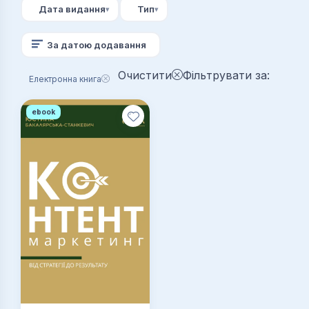
Дата видання
Тип
За датою додавання
Очистити
Фільтрувати за:
Електронна книга
ebook