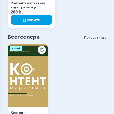
Контент-маркетинг:
від стратегії до
результату
288
₴
Купити
Бестселери
Показати ще
ebook
Контент-