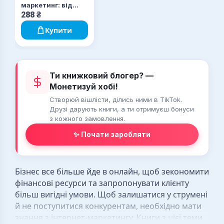
маркетинг: від
стратегії до
288
₴
результату
Купити
Ти книжковий блогер? —
Монетизуй хобі!
Створюй вішлісти, ділись ними в TikTok.
Друзі дарують книги, а ти отримуєш бонуси
з кожного замовлення.
✨ Почати заробляти
Бізнес все більше йде в онлайн, щоб зекономити
фінансові ресурси та запропонувати клієнту
більш вигідні умови. Щоб залишатися у струмені
й не поступитися конкурентам, необхідно мати
знання з інтернет-маркетингу. Книги з цієї теми