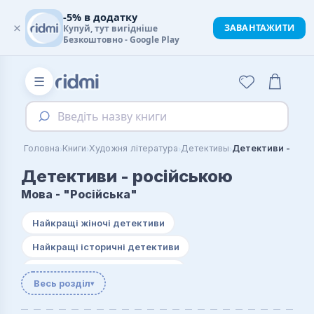
-5% в додатку
×
ЗАВАНТАЖИТИ
Купуй, тут вигідніше
Безкоштовно - Google Play
☰
Введіть назву книги
›
›
›
›
Головна
Книги
Художня література
Детективы
Детективи - рос
Детективи - російською
Мова - "Російська"
Найкращі жіночі детективи
Найкращі історичні детективи
Найкращі містичні детективи
Весь розділ
▾