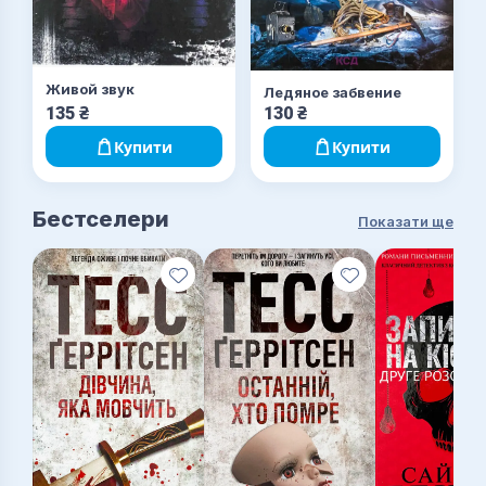
Живой звук
Ледяное забвение
135
₴
130
₴
Купити
Купити
Бестселери
Показати ще