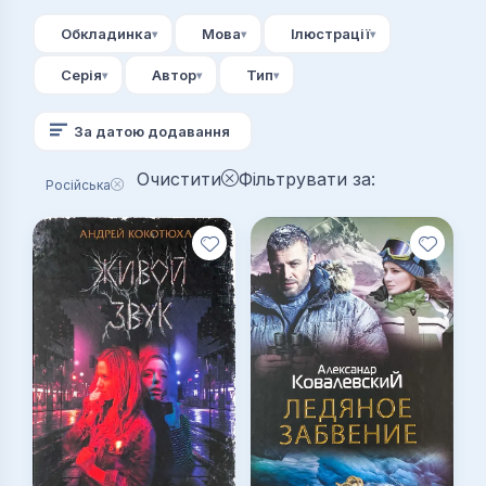
Обкладинка
Мова
Ілюстрації
Серія
Автор
Тип
За датою додавання
Очистити
Фільтрувати за:
Російська