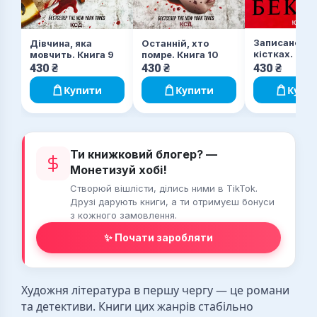
Записано на
Останній, хто
Дівчина, яка
кістках. Дру
помре. Книга 10
мовчить. Книга 9
розслідуван
430
₴
430
₴
430
₴
Купити
Купити
Купи
Ти книжковий блогер? —
Монетизуй хобі!
Створюй вішлісти, ділись ними в TikTok.
Друзі дарують книги, а ти отримуєш бонуси
з кожного замовлення.
✨ Почати заробляти
Художня література в першу чергу — це романи
та детективи. Книги цих жанрів стабільно