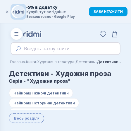
-5% в додатку
×
ЗАВАНТАЖИТИ
Купуй, тут вигідніше
Безкоштовно - Google Play
☰
Введіть назву книги
›
›
›
›
Головна
Книги
Художня література
Детективы
Детективи - Худ
Детективи - Художня проза
Серія - "Художня проза"
Найкращі жіночі детективи
Найкращі історичні детективи
Найкращі містичні детективи
Весь розділ
▾