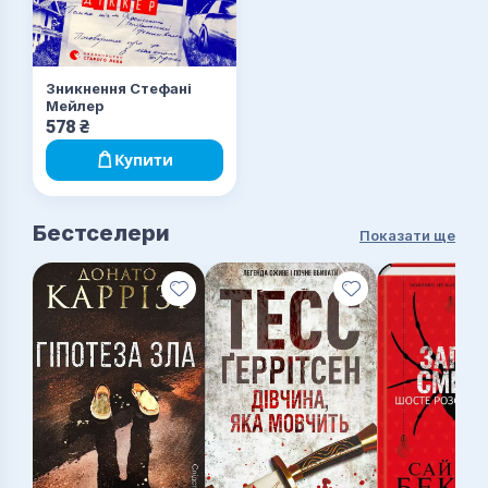
Зникнення Стефані
Мейлер
578
₴
Купити
Бестселери
Показати ще