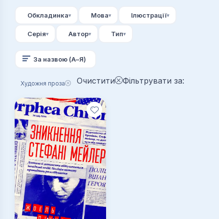
Обкладинка
Мова
Ілюстрації
Серія
Автор
Тип
За назвою (А–Я)
Очистити
Фільтрувати за:
Художня проза