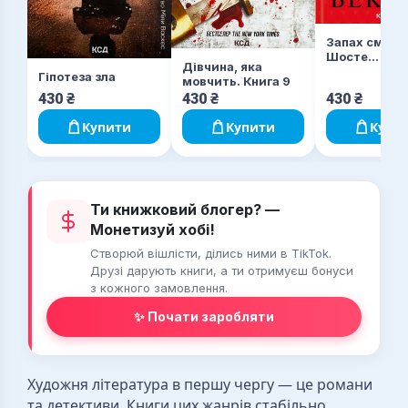
Запах смерті
Шосте
Дівчина, яка
розслідуван
Гіпотеза зла
мовчить. Книга 9
430
₴
430
₴
430
₴
Купити
Купити
Купи
Ти книжковий блогер? —
Монетизуй хобі!
Створюй вішлісти, ділись ними в TikTok.
Друзі дарують книги, а ти отримуєш бонуси
з кожного замовлення.
✨ Почати заробляти
Художня література в першу чергу — це романи
та детективи. Книги цих жанрів стабільно