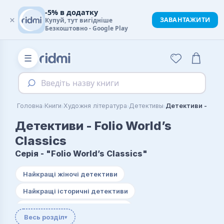
-5% в додатку
×
ЗАВАНТАЖИТИ
Купуй, тут вигідніше
Безкоштовно - Google Play
☰
Введіть назву книги
›
›
›
›
Головна
Книги
Художня література
Детективы
Детективи - Folio 
Детективи - Folio World’s
Classics
Серія - "Folio World’s Classics"
Найкращі жіночі детективи
Найкращі історичні детективи
Найкращі містичні детективи
Весь розділ
▾