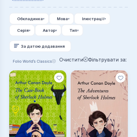
Обкладинка
Мова
Ілюстрації
Серія
Автор
Тип
За датою додавання
Очистити
Фільтрувати за:
Folio World’s Classics