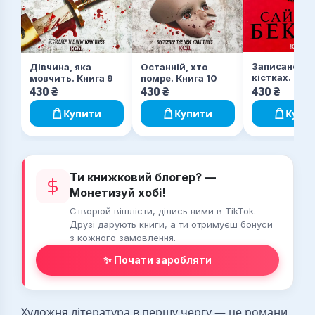
Записано на
Останній, хто
Дівчина, яка
кістках. Дру
помре. Книга 10
мовчить. Книга 9
розслідуван
430
₴
430
₴
430
₴
Купити
Купити
Купи
Ти книжковий блогер? —
Монетизуй хобі!
Створюй вішлісти, ділись ними в TikTok.
Друзі дарують книги, а ти отримуєш бонуси
з кожного замовлення.
✨ Почати заробляти
Художня література в першу чергу — це романи