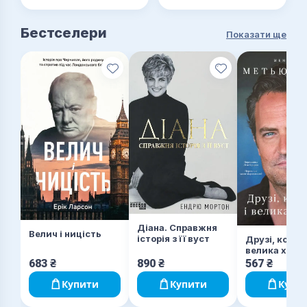
Бестселери
Показати ще
Діана. Справжня
Велич і ницість
історія з її вуст
Друзі, коханк
велика хале
683
₴
890
₴
567
₴
Купити
Купити
Купи