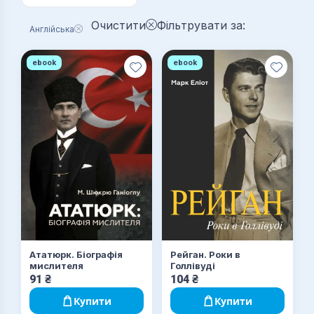
Очистити
Фільтрувати за:
Англійська
ebook
ebook
Ататюрк. Біографія
Рейган. Роки в
мислителя
Голлівуді
91
₴
104
₴
Купити
Купити