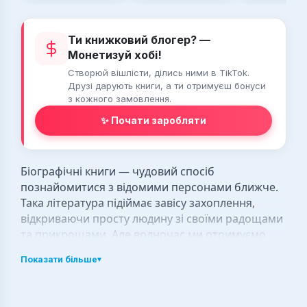
Ти книжковий блогер? —
Монетизуй хобі!
Створюй вішлісти, ділись ними в TikTok.
Друзі дарують книги, а ти отримуєш бонуси
з кожного замовлення.
✨ Почати заробляти
Біографічні книги — чудовий спосіб
познайомитися з відомими персонами ближче.
Така література підіймає завісу захоплення,
відкриваючи просту людину зі своїми радощами
та прикрощами. Але водночас ми отримуємо
можливість краще зрозуміти справжні причини
Показати більше
▾
вчинків великих людей. Це допомагає краще
зрозуміти та відчути автора. Прочитати
автобіографічну книгу — наче прожити чуже