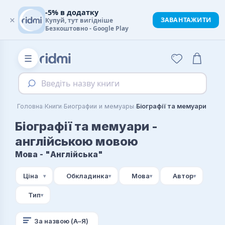
-5% в додатку
×
ЗАВАНТАЖИТИ
Купуй, тут вигідніше
Безкоштовно - Google Play
☰
Введіть назву книги
›
›
›
Головна
Книги
Биографии и мемуары
Біографії та мемуари -
англійською мовою
Мова - "Англійська"
Ціна
Обкладинка
Мова
Автор
Тип
За назвою (А–Я)