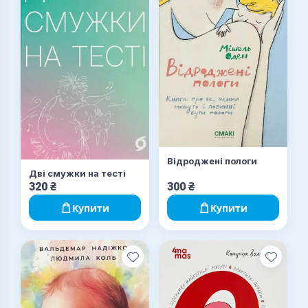
Відроджені пологи
Дві смужки на тесті
320
₴
300
₴
Купити
Купити