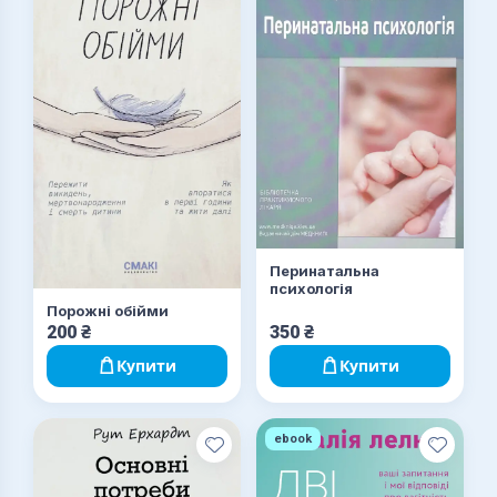
Перинатальна
психологія
Порожні обійми
200
₴
350
₴
Купити
Купити
ebook