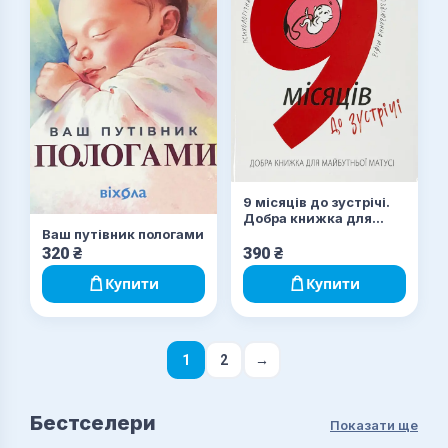
9 місяців до зустрічі.
Добра книжка для
Ваш путівник пологами
майбутньої матусі
320
₴
390
₴
Купити
Купити
1
2
→
Бестселери
Показати ще