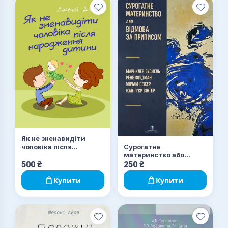
Як не зненавидіти
чоловіка після
Сурогатне
народження дитини
материнство або
відмова за приписом
500
₴
250
₴
Купити
Купити