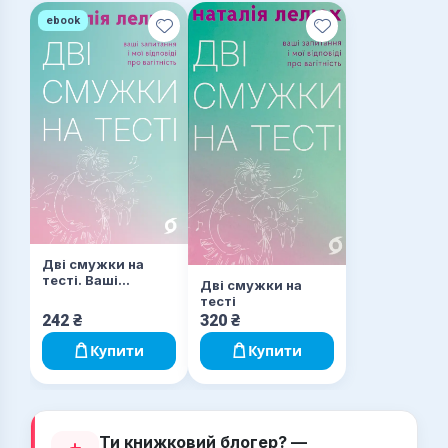
ebook
Дві смужки на
тесті. Ваші
Дві смужки на
запитання і мої
тесті
відповіді про
242
₴
320
₴
вагітність
Купити
Купити
Ти книжковий блогер? —