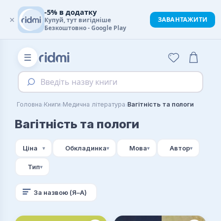
-5% в додатку
×
ЗАВАНТАЖИТИ
Купуй, тут вигідніше
Безкоштовно - Google Play
☰
Введіть назву книги
›
›
›
Головна
Книги
Медична література
Вагітність та пологи
Вагітність та пологи
Ціна
Обкладинка
Мова
Автор
Тип
За назвою (Я–А)