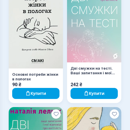
Дві смужки на тесті.
Ваші запитання і мої
Основні потреби жінки
відповіді про
в пологах
вагітність
90
₴
242
₴
Купити
Купити